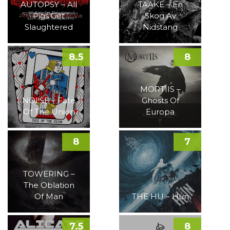
AUTOPSY – All
TAAKE – En
Pigs Get
Skog Av
Slaughtered
Nidstang
8.5
8
MORTIIS –
NOI!SE – Fate
Ghosts Of
Of The Union
Europa
8
7
TOWERING –
The Oblation
Of Man
THE HU – Hun
7.5
8