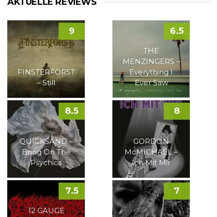
AKTUELLE REVIEWS
9
6.5
THE
MENZINGERS –
FINSTERFORST
Everything I
– Still
Ever Saw
8.5
8
QUICKSAND –
GORDON
Bring On The
McMICHAEL –
Psychics
Ich Mit Mir
7.5
7
12 GAUGE