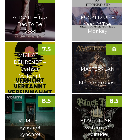
ALICATE – Too
FUCKED UP –
Bad To Be
Year Of The
Good
Monkey
7.5
8
MICHAEL
BEHRENDT –
Verhört
MASTERPLAN
Verkannt
–
Vereinnahmt
Metalmorphosis
8.5
8.5
VOMITS –
BLACK TUSK –
Synchro!
Systems Of
Synchro!
Solitude