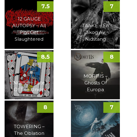
7.5
7
12 GAUGE
AUTOPSY – All
TAAKE – En
Pigs Get
Skog Av
Slaughtered
Nidstang
8.5
8
MORTIIS –
NOI!SE – Fate
Ghosts Of
Of The Union
Europa
8
7
TOWERING –
The Oblation