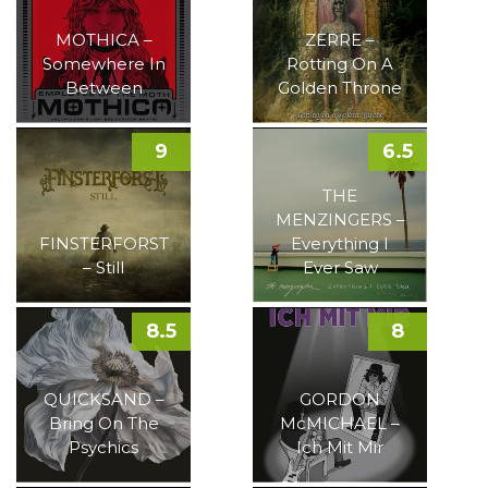
MOTHICA –
ZERRE –
Somewhere In
Rotting On A
Between
Golden Throne
9
6.5
THE
MENZINGERS –
FINSTERFORST
Everything I
– Still
Ever Saw
8.5
8
QUICKSAND –
GORDON
Bring On The
McMICHAEL –
Psychics
Ich Mit Mir