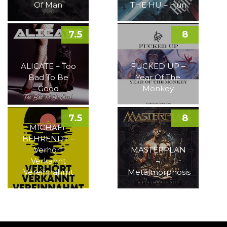
Of Man
THE HU – Hun
7.5
8
ALICATE – Too
FUCKED UP –
Bad To Be
Year Of The
Good
Monkey
7.5
8
MICHAEL
BEHRENDT –
Verhört
MASTERPLAN
Verkannt
–
Vereinnahmt
Metalmorphosis