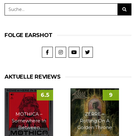
FOLGE EARSHOT
AKTUELLE REVIEWS
6.5
9
MOTHICA –
ZERRE –
Somewhere In
Rotting On A
Between
Golden Throne