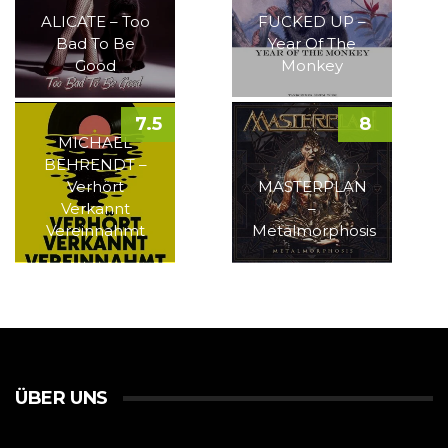
ALICATE – Too
FUCKED UP –
Bad To Be
Year Of The
Good
Monkey
7.5
8
MICHAEL
BEHRENDT –
Verhört
MASTERPLAN
Verkannt
–
Vereinnahmt
Metalmorphosis
ÜBER UNS