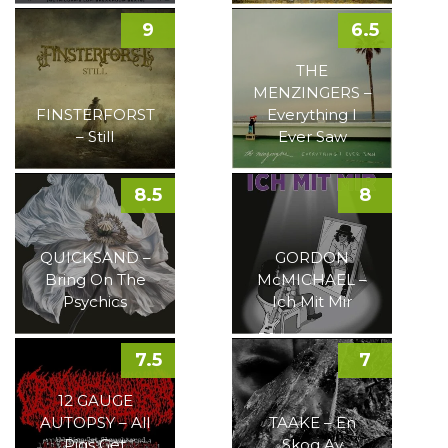
9
6.5
THE
MENZINGERS –
FINSTERFORST
Everything I
– Still
Ever Saw
8.5
8
QUICKSAND –
GORDON
Bring On The
McMICHAEL –
Psychics
Ich Mit Mir
7.5
7
12 GAUGE
AUTOPSY – All
TAAKE – En
Pigs Get
Skog Av