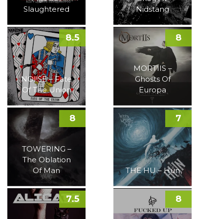
Slaughtered
Nidstang
8.5
8
MORTIIS –
NOI!SE – Fate
Ghosts Of
Of The Union
Europa
8
7
TOWERING –
The Oblation
Of Man
THE HU – Hun
7.5
8