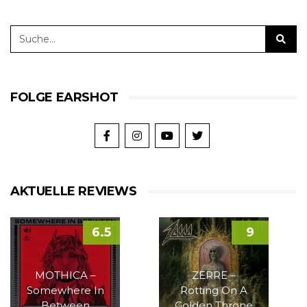
FOLGE EARSHOT
AKTUELLE REVIEWS
6.5
9
MOTHICA –
ZERRE –
Somewhere In
Rotting On A
Between
Golden Throne