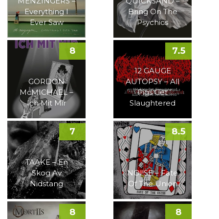
MENZINGERS –
QUICKSAND –
Everything I
Bring On The
Ever Saw
Psychics
8
7.5
12 GAUGE
GORDON
AUTOPSY – All
McMICHAEL –
Pigs Get
Ich Mit Mir
Slaughtered
7
8.5
TAAKE – En
Skog Av
NOI!SE – Fate
Nidstang
Of The Union
8
8