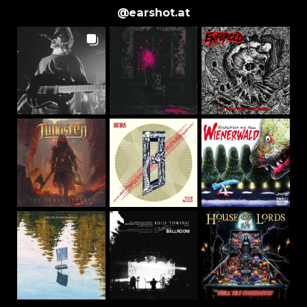
@
earshot.at