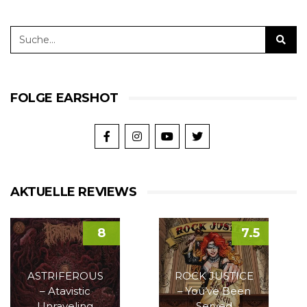
FOLGE EARSHOT
AKTUELLE REVIEWS
8
7.5
ASTRIFEROUS
ROCK JUSTICE
– Atavistic
– You’ve Been
Unraveling
Served