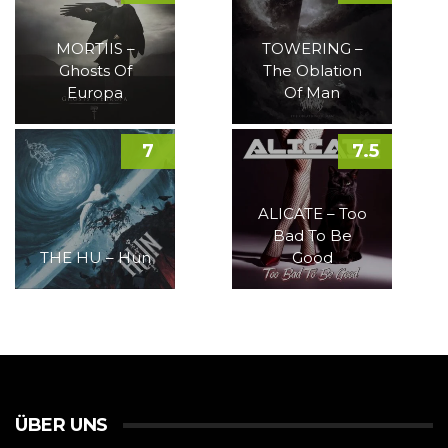
MORTIIS –
TOWERING –
Ghosts Of
The Oblation
Europa
Of Man
7
7.5
ALICATE – Too
Bad To Be
THE HU – Hun
Good
ÜBER UNS