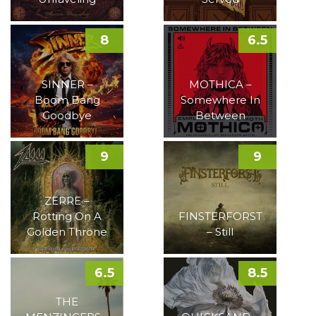
8
6.5
SINNER –
MOTHICA –
Boom Bang
Somewhere In
Goodbye
Between
9
9
ZERRE –
Rotting On A
FINSTERFORST
Golden Throne
– Still
6.5
8.5
THE