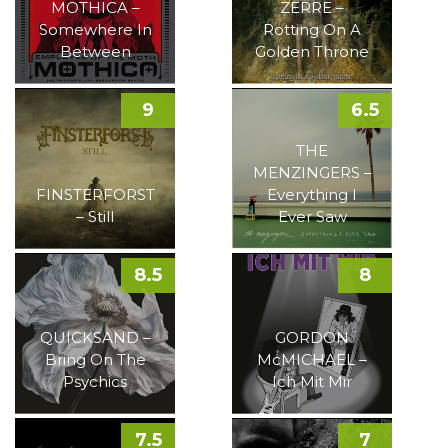
MOTHICA –
ZERRE –
Somewhere In
Rotting On A
Between
Golden Throne
9
6.5
THE
MENZINGERS –
FINSTERFORST
Everything I
– Still
Ever Saw
8.5
8
QUICKSAND –
GORDON
Bring On The
McMICHAEL –
Psychics
Ich Mit Mir
7.5
7