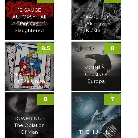
12 GAUGE
AUTOPSY – All
TAAKE – En
Pigs Get
Skog Av
Slaughtered
Nidstang
8.5
8
MORTIIS –
NOI!SE – Fate
Ghosts Of
Of The Union
Europa
8
7
TOWERING –
The Oblation
Of Man
THE HU – Hun