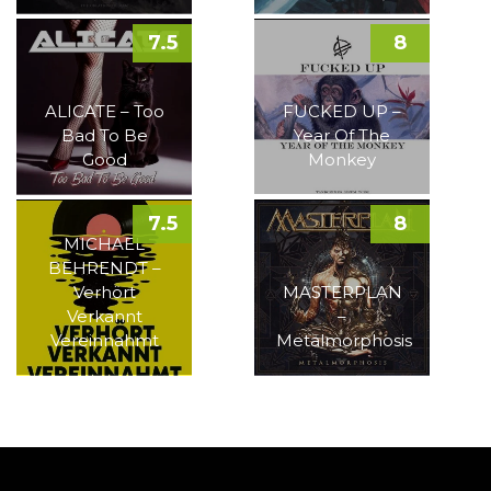
7.5
8
ALICATE – Too
FUCKED UP –
Bad To Be
Year Of The
Good
Monkey
7.5
8
MICHAEL
BEHRENDT –
Verhört
MASTERPLAN
Verkannt
–
Vereinnahmt
Metalmorphosis