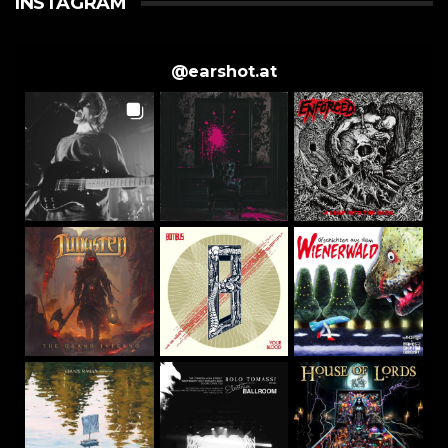
INSTAGRAM
@
earshot.at