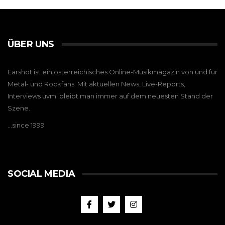
ÜBER UNS
Earshot ist ein österreichisches Online-Musikmagazin von und für
Metal- und Rockfans. Mit aktuellen News, Live-Reports,
Interviews uvm. bleibt man immer auf dem neuesten Stand der
Szene.
…since 1999
SOCIAL MEDIA