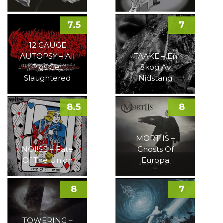
7.5
7
12 GAUGE
AUTOPSY – All
TAAKE – En
Pigs Get
Skog Av
Slaughtered
Nidstang
8.5
8
MORTIIS –
NOI!SE – Fate
Ghosts Of
Of The Union
Europa
8
7
TOWERING –