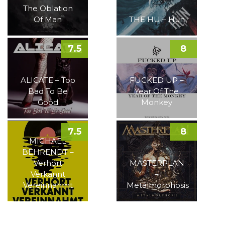
The Oblation
Of Man
THE HU – Hun
7.5
8
ALICATE – Too
FUCKED UP –
Bad To Be
Year Of The
Good
Monkey
7.5
8
MICHAEL
BEHRENDT –
Verhört
MASTERPLAN
Verkannt
–
Vereinnahmt
Metalmorphosis