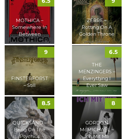
6.5
9
MOTHICA –
ZERRE –
Somewhere In
Rotting On A
Between
Golden Throne
9
6.5
THE
MENZINGERS –
FINSTERFORST
Everything I
– Still
Ever Saw
8.5
8
QUICKSAND –
GORDON
Bring On The
McMICHAEL –
Psychics
Ich Mit Mir