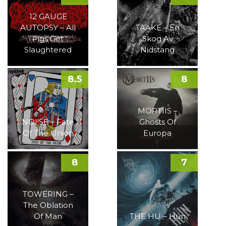
12 GAUGE
AUTOPSY – All
TAAKE – En
Pigs Get
Skog Av
Slaughtered
Nidstang
8.5
8
MORTIIS –
NOI!SE – Fate
Ghosts Of
Of The Union
Europa
8
7
TOWERING –
The Oblation
Of Man
THE HU – Hun