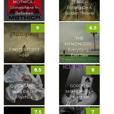
MOTHICA –
ZERRE –
Somewhere In
Rotting On A
Between
Golden Throne
9
6.5
THE
MENZINGERS –
FINSTERFORST
Everything I
– Still
Ever Saw
8.5
8
QUICKSAND –
GORDON
Bring On The
McMICHAEL –
Psychics
Ich Mit Mir
7.5
7