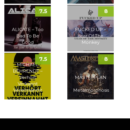
7.5
8
ALICATE – Too
FUCKED UP –
Bad To Be
Year Of The
Good
Monkey
7.5
8
MICHAEL
BEHRENDT –
Verhört
MASTERPLAN
Verkannt
–
Vereinnahmt
Metalmorphosis