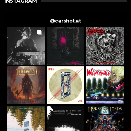
INSTAGRAM
@
earshot.at