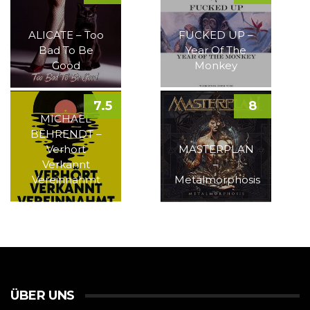
ALICATE – Too
FUCKED UP –
Bad To Be
Year Of The
Good
Monkey
7.5
8
MICHAEL
BEHRENDT –
Verhört
MASTERPLAN
Verkannt
–
Vereinnahmt
Metalmorphosis
ÜBER UNS