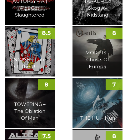
AUTOPSY – All
TAAKE – En
Pigs Get
Skog Av
Slaughtered
Nidstang
8.5
8
MORTIIS –
NOI!SE – Fate
Ghosts Of
Of The Union
Europa
8
7
TOWERING –
The Oblation
Of Man
THE HU – Hun
7.5
8