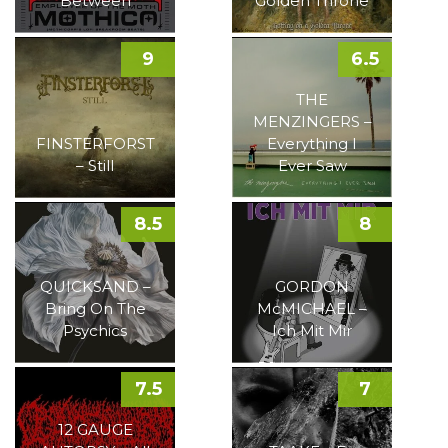
Between
Golden Throne
9
6.5
THE
MENZINGERS –
FINSTERFORST
Everything I
– Still
Ever Saw
8.5
8
QUICKSAND –
GORDON
Bring On The
McMICHAEL –
Psychics
Ich Mit Mir
7.5
7
12 GAUGE