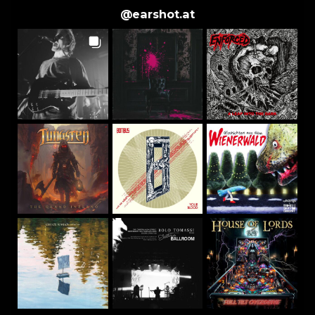
@
earshot.at