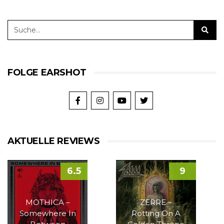
FOLGE EARSHOT
AKTUELLE REVIEWS
6.5
9
MOTHICA –
ZERRE –
Somewhere In
Rotting On A