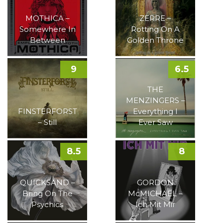
MOTHICA –
ZERRE –
Somewhere In
Rotting On A
Between
Golden Throne
9
6.5
THE
MENZINGERS –
FINSTERFORST
Everything I
– Still
Ever Saw
8.5
8
QUICKSAND –
GORDON
Bring On The
McMICHAEL –
Psychics
Ich Mit Mir