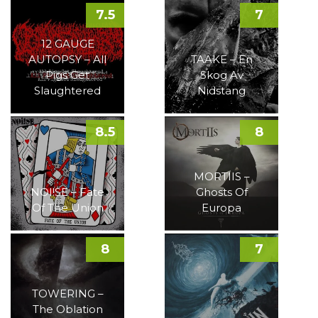
7.5
7
12 GAUGE
AUTOPSY – All
TAAKE – En
Pigs Get
Skog Av
Slaughtered
Nidstang
8.5
8
MORTIIS –
NOI!SE – Fate
Ghosts Of
Of The Union
Europa
8
7
TOWERING –
The Oblation