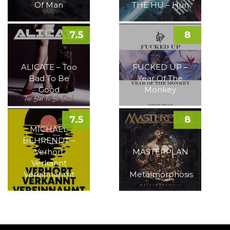
Of Man
THE HU – Hun
7.5
8
ALICATE – Too
FUCKED UP –
Bad To Be
Year Of The
Good
Monkey
7.5
8
MICHAEL
BEHRENDT –
Verhört
MASTERPLAN
Verkannt
–
Vereinnahmt
Metalmorphosis