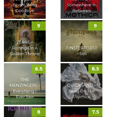
Boom Bang
Somewhere In
Goodbye
Between
9
9
ZERRE –
Rotting On A
FINSTERFORST
Golden Throne
– Still
6.5
8.5
THE
MENZINGERS –
QUICKSAND –
Everything I
Bring On The
Ever Saw
Psychics
8
7.5