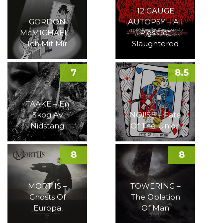
12 GAUGE
GORDON
AUTOPSY – All
McMICHAEL –
Pigs Get
Ich Mit Mir
Slaughtered
7
8.5
TAAKE – En
Skog Av
NOI!SE – Fate
Nidstang
Of The Union
8
8
MORTIIS –
TOWERING –
Ghosts Of
The Oblation
Europa
Of Man