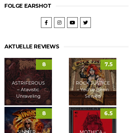
FOLGE EARSHOT
AKTUELLE REVIEWS
8
7.5
ASTRIFEROUS
ROCK JUSTICE
– Atavistic
– You’ve Been
Unraveling
Served
8
6.5
SINNER –
MOTHICA –