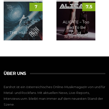
7
7.5
ALICATE – Too
Bad To Be
THE HU – Hun
Good
ÜBER UNS
Earshot ist ein österreichisches Online-Musikmagazin von und für
Metal- und Rockfans. Mit aktuellen News, Live-Reports,
Interviews uvm. bleibt man immer auf dem neuesten Stand der
Szene.