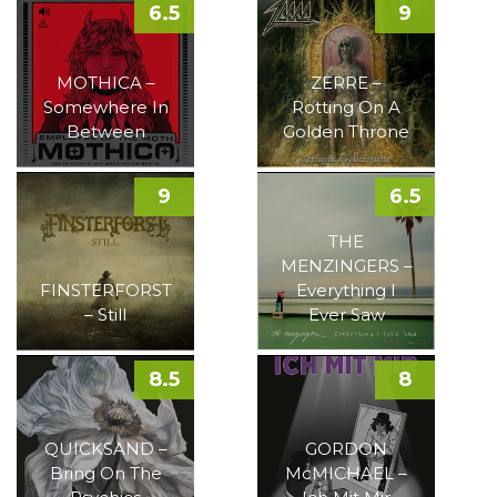
6.5
9
MOTHICA –
ZERRE –
Somewhere In
Rotting On A
Between
Golden Throne
9
6.5
THE
MENZINGERS –
FINSTERFORST
Everything I
– Still
Ever Saw
8.5
8
QUICKSAND –
GORDON
Bring On The
McMICHAEL –