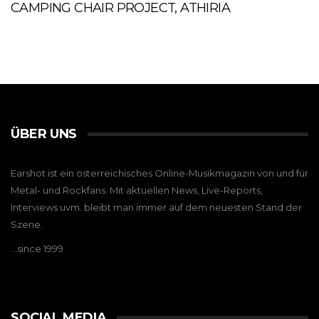
CAMPING CHAIR PROJECT, ATHIRIA
ÜBER UNS
Earshot ist ein österreichisches Online-Musikmagazin von und für
Metal- und Rockfans. Mit aktuellen News, Live-Reports,
Interviews uvm. bleibt man immer auf dem neuesten Stand der
Szene.
…since 1999
SOCIAL MEDIA