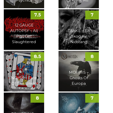
Psychics
Ich Mit Mir
7.5
7
12 GAUGE
AUTOPSY – All
TAAKE – En
Pigs Get
Skog Av
Slaughtered
Nidstang
8.5
8
MORTIIS –
NOI!SE – Fate
Ghosts Of
Of The Union
Europa
8
7