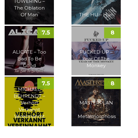
TOWERING –
The Oblation
Of Man
THE HU – Hun
7.5
8
ALICATE – Too
FUCKED UP –
Bad To Be
Year Of The
Good
Monkey
7.5
8
MICHAEL
BEHRENDT –
Verhört
MASTERPLAN
Verkannt
–
Vereinnahmt
Metalmorphosis