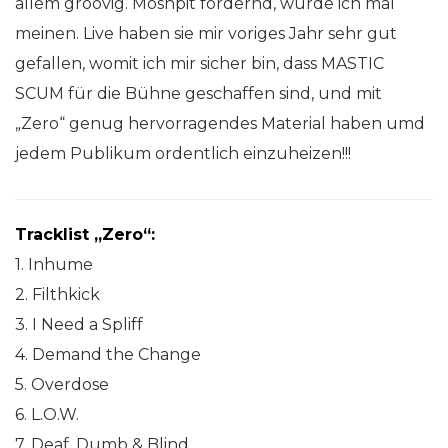
allem groovig. Moshpit fördernd, würde ich mal
meinen. Live haben sie mir voriges Jahr sehr gut
gefallen, womit ich mir sicher bin, dass MASTIC
SCUM für die Bühne geschaffen sind, und mit
„Zero“ genug hervorragendes Material haben umd
jedem Publikum ordentlich einzuheizen!!!
Tracklist „Zero“:
1. Inhume
2. Filthkick
3. I Need a Spliff
4. Demand the Change
5. Overdose
6. L.O.W.
7. Deaf, Dumb & Blind