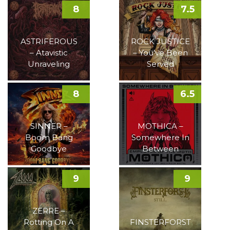
8
7.5
ASTRIFEROUS
ROCK JUSTICE
– Atavistic
– You’ve Been
Unraveling
Served
8
6.5
SINNER –
MOTHICA –
Boom Bang
Somewhere In
Goodbye
Between
9
9
ZERRE –
Rotting On A
FINSTERFORST