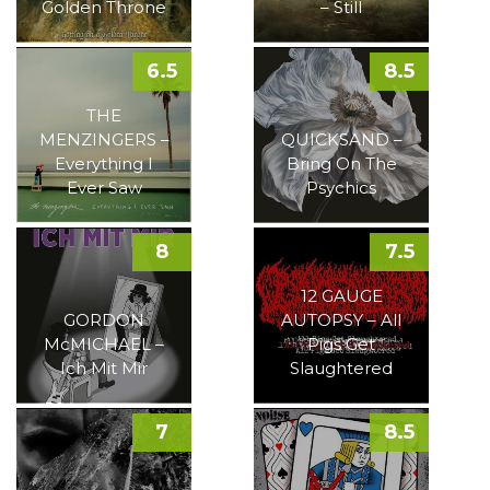
Golden Throne
– Still
6.5
8.5
THE
MENZINGERS –
QUICKSAND –
Everything I
Bring On The
Ever Saw
Psychics
8
7.5
12 GAUGE
GORDON
AUTOPSY – All
McMICHAEL –
Pigs Get
Ich Mit Mir
Slaughtered
7
8.5