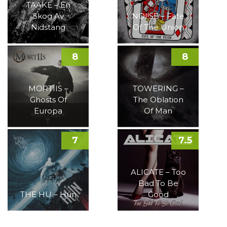
TAAKE – En
Skog Av
NOI!SE – Fate
Nidstang
Of The Union
8
8
MORTIIS –
TOWERING –
Ghosts Of
The Oblation
Europa
Of Man
7
7.5
ALICATE – Too
Bad To Be
THE HU – Hun
Good