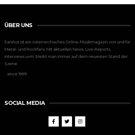
ÜBER UNS
Earshot ist ein österreichisches Online-Musikmagazin von und für
Metal- und Rockfans. Mit aktuellen News, Live-Reports,
Interviews uvm. bleibt man immer auf dem neuesten Stand der
Szene.
…since 1999
SOCIAL MEDIA