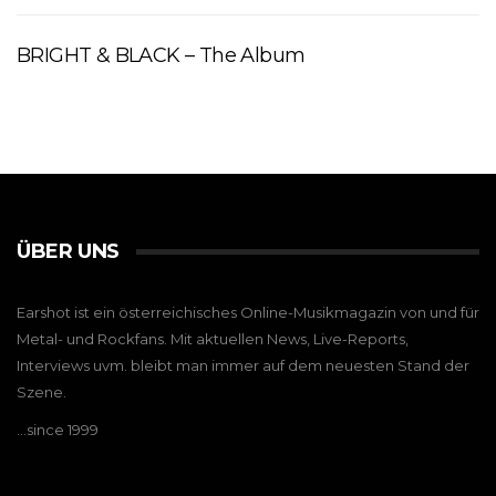
BRIGHT & BLACK – The Album
ÜBER UNS
Earshot ist ein österreichisches Online-Musikmagazin von und für
Metal- und Rockfans. Mit aktuellen News, Live-Reports,
Interviews uvm. bleibt man immer auf dem neuesten Stand der
Szene.
…since 1999