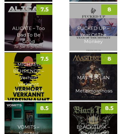
7.5
8
ALICATE – Too
FUCKED UP –
Bad To Be
Year Of The
Good
Monkey
7.5
8
MICHAEL
BEHRENDT –
Verhört
MASTERPLAN
Verkannt
–
Vereinnahmt
Metalmorphosis
8.5
8.5
VOMITS –
BLACK TUSK –
Synchro!
Systems Of