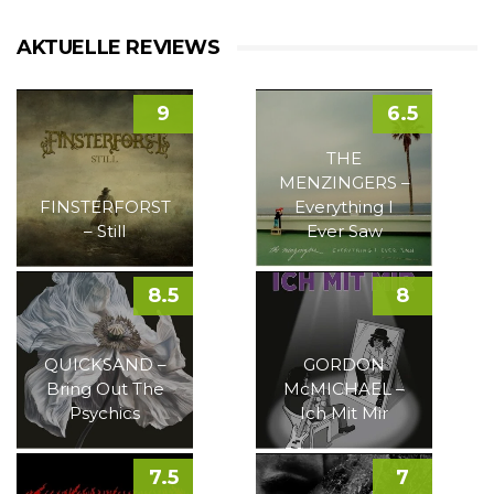
AKTUELLE REVIEWS
9
6.5
THE
MENZINGERS –
FINSTERFORST
Everything I
– Still
Ever Saw
8.5
8
QUICKSAND –
GORDON
Bring Out The
McMICHAEL –
Psychics
Ich Mit Mir
7.5
7