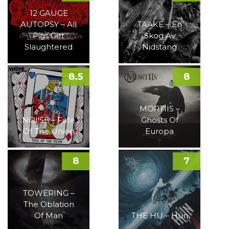
12 GAUGE
AUTOPSY – All
TAAKE – En
Pigs Get
Skog Av
Slaughtered
Nidstang
8.5
8
MORTIIS –
NOI!SE – Fate
Ghosts Of
Of The Union
Europa
8
7
TOWERING –
The Oblation
Of Man
THE HU – Hun