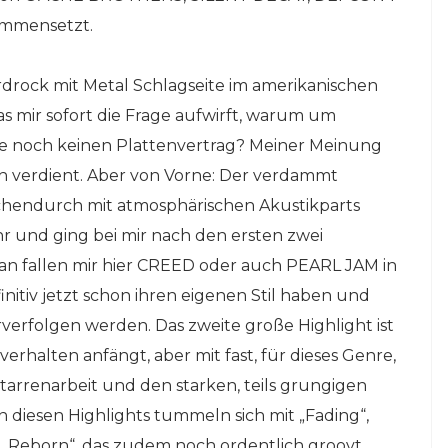
ammensetzt.
drock mit Metal Schlagseite im amerikanischen
s mir sofort die Frage aufwirft, warum um
ppe noch keinen Plattenvertrag? Meiner Meinung
ich verdient. Aber von Vorne: Der verdammt
hendurch mit atmosphärischen Akustikparts
hr und ging bei mir nach den ersten zwei
an fallen mir hier CREED oder auch PEARL JAM in
nitiv jetzt schon ihren eigenen Stil haben und
verfolgen werden. Das zweite große Highlight ist
erhalten anfängt, aber mit fast, für dieses Genre,
arrenarbeit und den starken, teils grungigen
n diesen Highlights tummeln sich mit „Fading“,
Reborn“, das zudem noch ordentlich groovt,