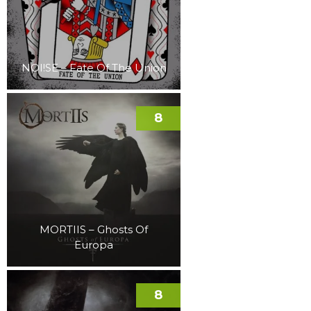
NOI!SE – Fate Of The Union
8
MORTIIS – Ghosts Of
Europa
8