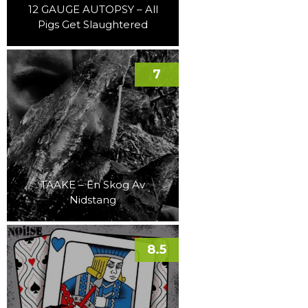
12 GAUGE AUTOPSY – All
Pigs Get Slaughtered
7
TAAKE – En Skog Av
Nidstang
8.5