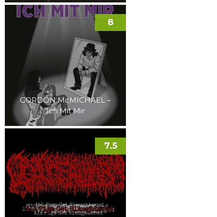
8
GORDON McMICHAEL –
Ich Mit Mir
7.5