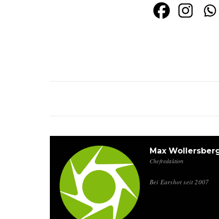
Max Wollersber
Chefredaktion
Bei Earshot seit 2007