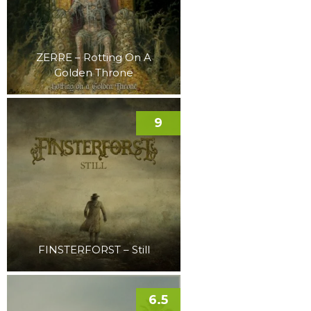
ZERRE – Rotting On A
Golden Throne
9
FINSTERFORST – Still
6.5