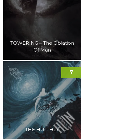
TOWERING – The Oblation
Of Man
7
THE HU – Hun