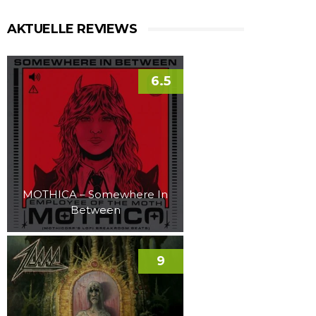
AKTUELLE REVIEWS
6.5
MOTHICA – Somewhere In
Between
9