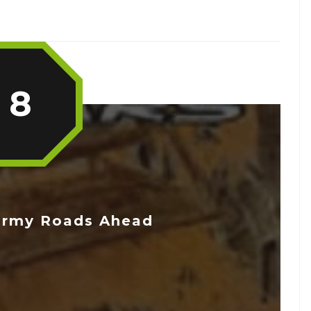
8
ormy Roads Ahead