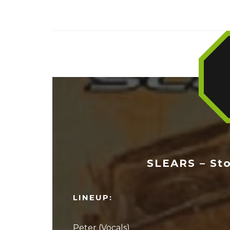
SLEARS – St
LINEUP:
Peter (Vocals)