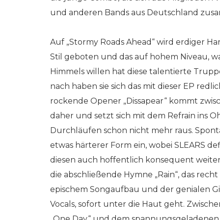
und anderen Bands aus Deutschland zus
Auf „Stormy Roads Ahead“ wird erdiger Har
Stil geboten und das auf hohem Niveau, wa
Himmels willen hat diese talentierte Tru
nach haben sie sich das mit dieser EP redl
rockende Opener „Dissapear“ kommt zwisc
daher und setzt sich mit dem Refrain ins O
Durchläufen schon nicht mehr raus. Spont
etwas härterer Form ein, wobei SLEARS defi
diesen auch hoffentlich konsequent weiter
die abschließende Hymne „Rain“, das recht v
epischem Songaufbau und der genialen Git
Vocals, sofort unter die Haut geht. Zwische
„One Day“ und dem spannungsgeladenen „