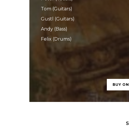
Tom (Guitars)
Gustl (Guitars)
Andy (Bass)
Felix (Drums)
BUY O
S