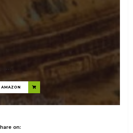
...
N AMAZON
hare on: