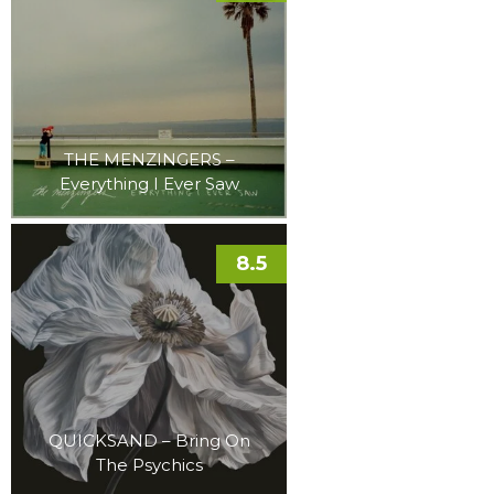
THE MENZINGERS –
Everything I Ever Saw
8.5
QUICKSAND – Bring On
The Psychics