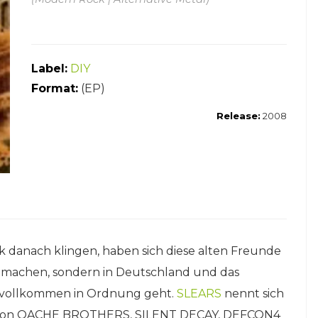
Label:
DIY
Format:
(EP)
Release:
2008
rk danach klingen, haben sich diese alten Freunde
achen, sondern in Deutschland und das
ie vollkommen in Ordnung geht.
SLEARS
nennt sich
ern von OACHE BROTHERS, SILENT DECAY, DEFCON4