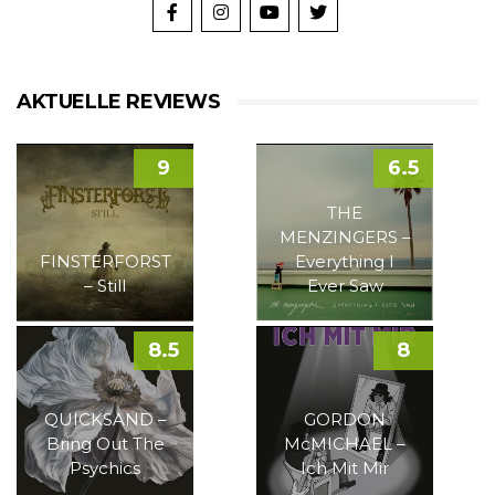
AKTUELLE REVIEWS
9
6.5
THE
MENZINGERS –
FINSTERFORST
Everything I
– Still
Ever Saw
8.5
8
QUICKSAND –
GORDON
Bring Out The
McMICHAEL –
Psychics
Ich Mit Mir