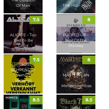
The Oblation
Of Man
THE HU – Hun
7.5
8
ALICATE – Too
FUCKED UP –
Bad To Be
Year Of The
Good
Monkey
7.5
8
MICHAEL
BEHRENDT –
Verhört
MASTERPLAN
Verkannt
–
Vereinnahmt
Metalmorphosis
8.5
8.5