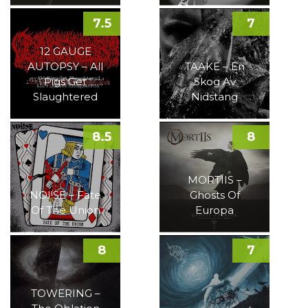
7.5
7
12 GAUGE
AUTOPSY – All
TAAKE – En
Pigs Get
Skog Av
Slaughtered
Nidstang
8.5
8
MORTIIS –
NOI!SE – Fate
Ghosts Of
Of The Union
Europa
8
7
TOWERING –