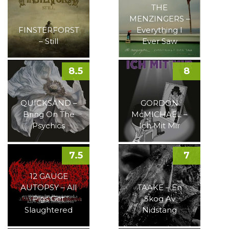
THE
MENZINGERS –
FINSTERFORST
Everything I
– Still
Ever Saw
8.5
8
QUICKSAND –
GORDON
Bring On The
McMICHAEL –
Psychics
Ich Mit Mir
7.5
7
12 GAUGE
AUTOPSY – All
TAAKE – En
Pigs Get
Skog Av
Slaughtered
Nidstang