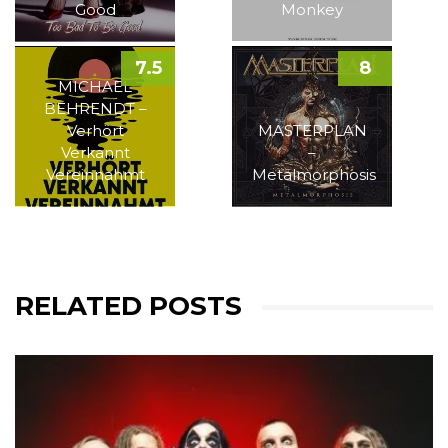
Good
Monkey
7.5
8
MICHAEL
BEHRENDT –
Verhört
MASTERPLAN
Verkannt
–
Vereinnahmt
Metalmorphosis
RELATED POSTS