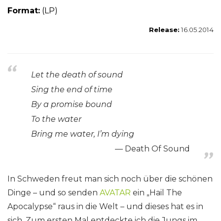
Format:
(LP)
Release:
16.05.2014
Let the death of sound
Sing the end of time
By a promise bound
To the water
Bring me water, I’m dying
Death Of Sound
In Schweden freut man sich noch über die schönen
Dinge – und so senden
AVATAR
ein „Hail The
Apocalypse“ raus in die Welt – und dieses hat es in
sich. Zum ersten Mal entdeckte ich die Jungs im