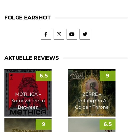
FOLGE EARSHOT
AKTUELLE REVIEWS
6.5
9
MOTHICA –
ZERRE –
Somewhere In
Rotting On A
Between
Golden Throne
9
6.5