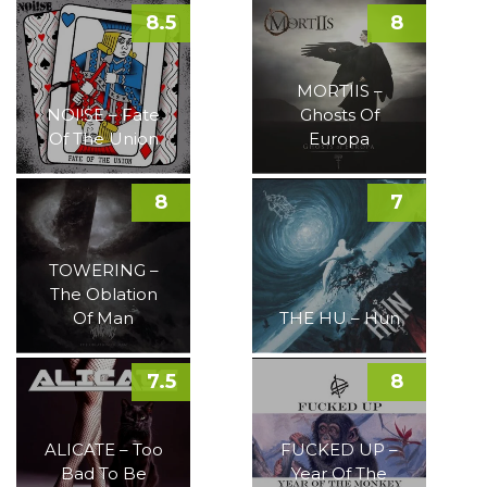
8.5
8
MORTIIS –
NOI!SE – Fate
Ghosts Of
Of The Union
Europa
8
7
TOWERING –
The Oblation
Of Man
THE HU – Hun
7.5
8
ALICATE – Too
FUCKED UP –
Bad To Be
Year Of The