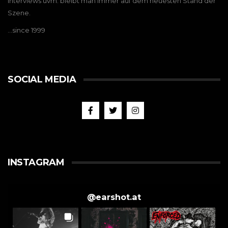
Interviews uvm. bleibt man immer auf dem neuesten Stand der
Szene.
…since 1999
SOCIAL MEDIA
INSTAGRAM
@
earshot.at