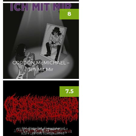
8
GORDON McMICHAEL –
Ich Mit Mir
7.5