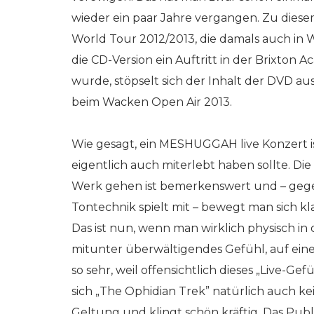
wieder ein paar Jahre vergangen. Zu die
World Tour 2012/2013, die damals auch in 
die CD-Version ein Auftritt in der Brixto
wurde, stöpselt sich der Inhalt der DVD a
beim Wacken Open Air 2013.
Wie gesagt, ein MESHUGGAH live Konzert is
eigentlich auch miterlebt haben sollte. Die
Werk gehen ist bemerkenswert und – gegeb
Tontechnik spielt mit – bewegt man sich kl
Das ist nun, wenn man wirklich physisch i
mitunter überwältigendes Gefühl, auf ein
so sehr, weil offensichtlich dieses „Live-Ge
sich „The Ophidian Trek” natürlich auch k
Geltung und klingt schön kräftig. Das Pub