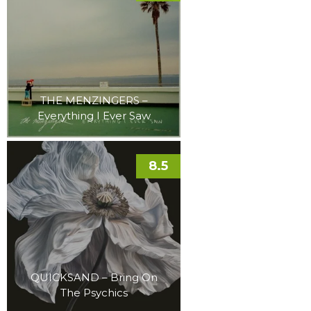
THE MENZINGERS –
Everything I Ever Saw
8.5
QUICKSAND – Bring On
The Psychics