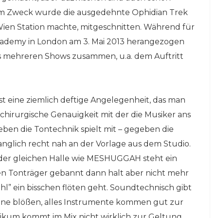
sem Zweck wurde die ausgedehnte Ophidian Trek
Wien Station machte, mitgeschnitten. Während für
n Academy in London am 3. Mai 2013 herangezogen
us mehreren Shows zusammen, u.a. dem Auftritt
t eine ziemlich deftige Angelegenheit, das man
 chirurgische Genauigkeit mit der die Musiker ans
en die Tontechnik spielt mit – gegeben die
anglich recht nah an der Vorlage aus dem Studio.
n der gleichen Halle wie MESHUGGAH steht ein
en Tonträger gebannt dann halt aber nicht mehr
fühl” ein bisschen flöten geht. Soundtechnisch gibt
eine blößen, alles Instrumente kommen gut zur
likum kommt im Mix nicht wirklich zur Geltung,