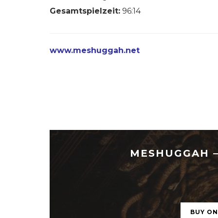
Gesamtspielzeit:
96:14
www.meshuggah.net
MESHUGGAH – 
BUY O