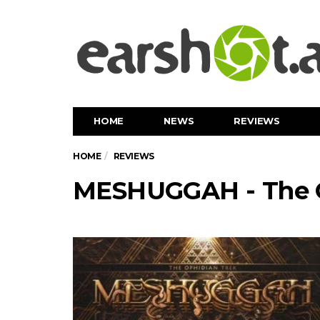
HOME
NEWS
REVIEWS
HOME
REVIEWS
MESHUGGAH - The O