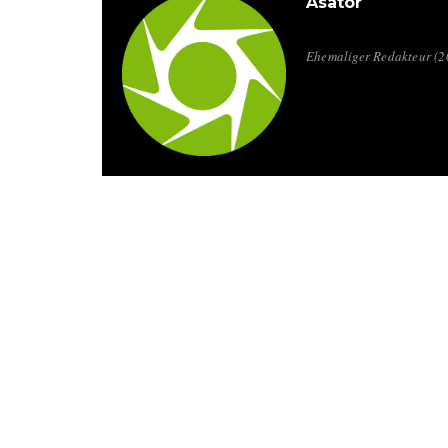
Asator
Ehemaliger Redakteur (