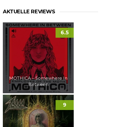
AKTUELLE REVIEWS
6.5
MOTHICA – Somewhere In
Between
9