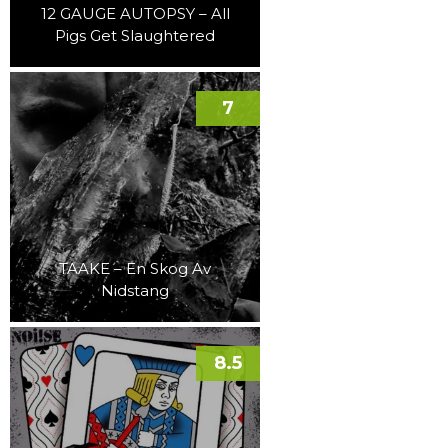
12 GAUGE AUTOPSY – All
Pigs Get Slaughtered
7
TAAKE – En Skog Av
Nidstang
8.5