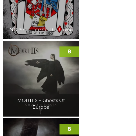
NOI!SE – Fate Of The Union
8
MORTIIS – Ghosts Of
Europa
8