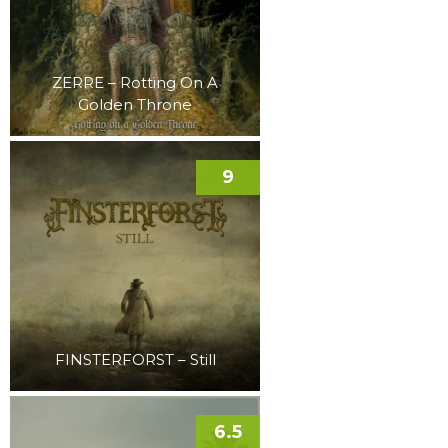
ZERRE – Rotting On A
Golden Throne
9
FINSTERFORST – Still
6.5