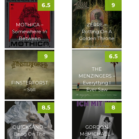
6.5
9
MOTHICA –
ZERRE –
Somewhere In
Rotting On A
Between
Golden Throne
9
6.5
THE
MENZINGERS –
FINSTERFORST
Everything I
– Still
Ever Saw
8.5
8
QUICKSAND –
GORDON
Bring On The
McMICHAEL –