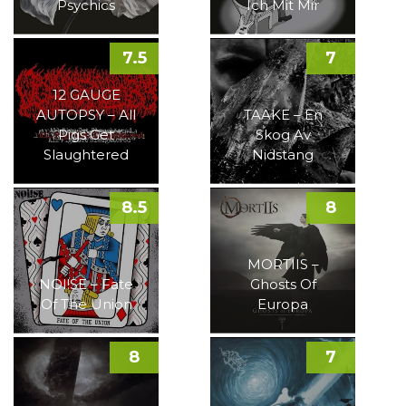
Psychics
Ich Mit Mir
7.5
7
12 GAUGE
AUTOPSY – All
TAAKE – En
Pigs Get
Skog Av
Slaughtered
Nidstang
8.5
8
MORTIIS –
NOI!SE – Fate
Ghosts Of
Of The Union
Europa
8
7