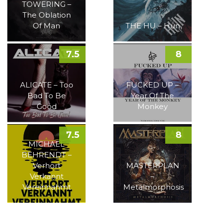
TOWERING –
The Oblation
Of Man
THE HU – Hun
7.5
8
ALICATE – Too
FUCKED UP –
Bad To Be
Year Of The
Good
Monkey
7.5
8
MICHAEL
BEHRENDT –
Verhört
MASTERPLAN
Verkannt
–
Vereinnahmt
Metalmorphosis