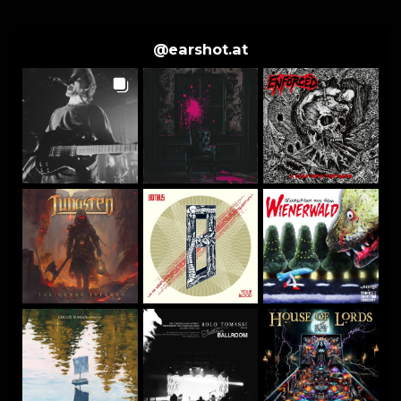
@
earshot.at