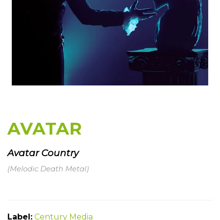
AVATAR
Avatar Country
(Melodic Death Metal)
Label:
Century Media