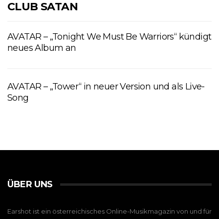
CLUB SATAN
AVATAR – „Tonight We Must Be Warriors“ kündigt
neues Album an
AVATAR – „Tower“ in neuer Version und als Live-
Song
ÜBER UNS
Earshot ist ein österreichisches Online-Musikmagazin von und für