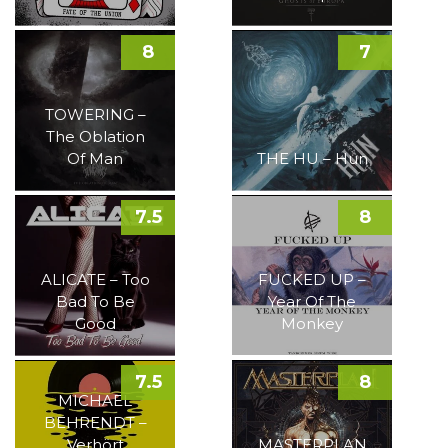
8
7
TOWERING –
The Oblation
Of Man
THE HU – Hun
7.5
8
ALICATE – Too
FUCKED UP –
Bad To Be
Year Of The
Good
Monkey
7.5
8
MICHAEL
BEHRENDT –
Verhört
MASTERPLAN