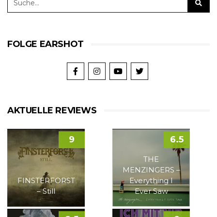
FOLGE EARSHOT
AKTUELLE REVIEWS
9
6.5
THE
MENZINGERS –
FINSTERFORST
Everything I
– Still
Ever Saw