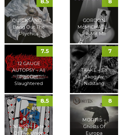
8.5
8
QUICKSAND –
GORDON
Bring Out The
McMICHAEL –
Psychics
Ich Mit Mir
7.5
7
12 GAUGE
AUTOPSY – All
TAAKE – En
Pigs Get
Skog Av
Slaughtered
Nidstang
8.5
8
MORTIIS –
NOI!SE – Fate
Ghosts Of
Of The Union
Europa