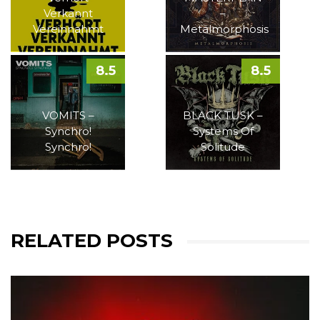
Verkannt
–
Vereinnahmt
Metalmorphosis
8.5
8.5
VOMITS –
BLACK TUSK –
Synchro!
Systems Of
Synchro!
Solitude
RELATED POSTS