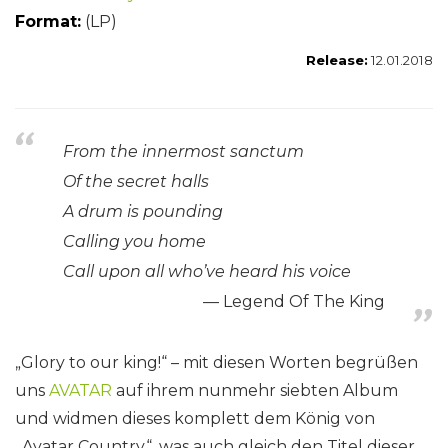
Format:
(LP)
Release:
12.01.2018
From the innermost sanctum
Of the secret halls
A drum is pounding
Calling you home
Call upon all who’ve heard his voice
Legend Of The King
„Glory to our king!“ – mit diesen Worten begrüßen
uns
AVATAR
auf ihrem nunmehr siebten Album
und widmen dieses komplett dem König von
„Avatar Country“, was auch gleich den Titel dieser