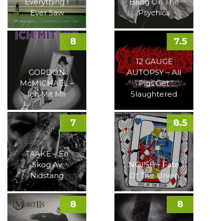
Everything I
Bring On The
Ever Saw
Psychics
8
7.5
12 GAUGE
GORDON
AUTOPSY – All
McMICHAEL –
Pigs Get
Ich Mit Mir
Slaughtered
7
8.5
TAAKE – En
Skog Av
NOI!SE – Fate
Nidstang
Of The Union
8
8