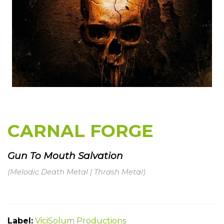
CARNAL FORGE
Gun To Mouth Salvation
(Melodic Death Metal | Thrash Metal)
Label:
ViciSolum Productions