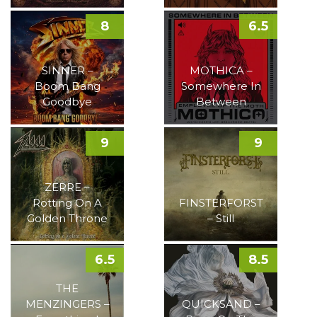
8
6.5
SINNER –
MOTHICA –
Boom Bang
Somewhere In
Goodbye
Between
9
9
ZERRE –
Rotting On A
FINSTERFORST
Golden Throne
– Still
6.5
8.5
THE
MENZINGERS –
QUICKSAND –