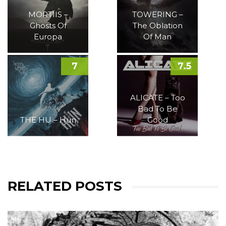
MORTIIS –
TOWERING –
Ghosts Of
The Oblation
Europa
Of Man
7
7.5
ALICATE – Too
Bad To Be
THE HU – Hun
Good
RELATED POSTS