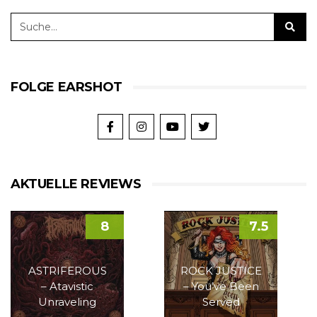
FOLGE EARSHOT
AKTUELLE REVIEWS
8
7.5
ASTRIFEROUS
ROCK JUSTICE
– Atavistic
– You’ve Been
Unraveling
Served