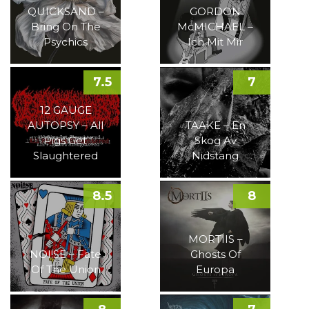
QUICKSAND –
GORDON
Bring On The
McMICHAEL –
Psychics
Ich Mit Mir
7.5
7
12 GAUGE
AUTOPSY – All
TAAKE – En
Pigs Get
Skog Av
Slaughtered
Nidstang
8.5
8
MORTIIS –
NOI!SE – Fate
Ghosts Of
Of The Union
Europa