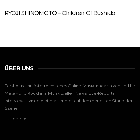
RYOJI SHINOMOTO – Children Of Bushido
ÜBER UNS
Earshot ist ein österreichisches Online-Musikmagazin von und für
Metal- und Rockfans. Mit aktuellen News, Live-Reports,
Interviews uvm. bleibt man immer auf dem neuesten Stand der
Szene.
…since 1999