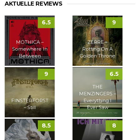
AKTUELLE REVIEWS
6.5
9
MOTHICA –
ZERRE –
Somewhere In
Rotting On A
Between
Golden Throne
9
6.5
THE
MENZINGERS –
FINSTERFORST
Everything I
– Still
Ever Saw
8.5
8