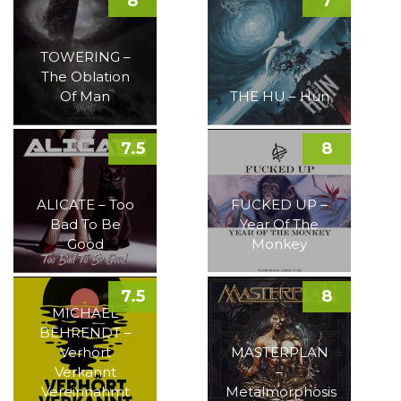
8
7
TOWERING –
The Oblation
Of Man
THE HU – Hun
7.5
8
ALICATE – Too
FUCKED UP –
Bad To Be
Year Of The
Good
Monkey
7.5
8
MICHAEL
BEHRENDT –
Verhört
MASTERPLAN
Verkannt
–
Vereinnahmt
Metalmorphosis