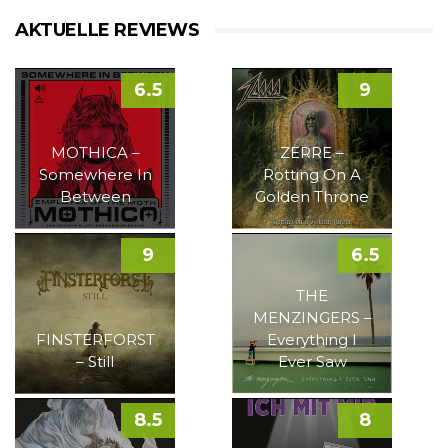
AKTUELLE REVIEWS
6.5
9
MOTHICA –
ZERRE –
Somewhere In
Rotting On A
Between
Golden Throne
9
6.5
THE
MENZINGERS –
FINSTERFORST
Everything I
– Still
Ever Saw
8.5
8