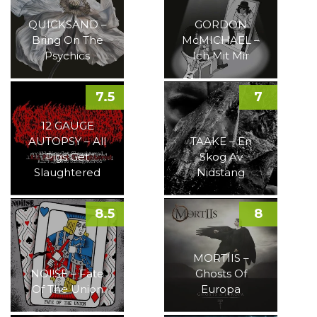
QUICKSAND –
GORDON
Bring On The
McMICHAEL –
Psychics
Ich Mit Mir
7.5
7
12 GAUGE
AUTOPSY – All
TAAKE – En
Pigs Get
Skog Av
Slaughtered
Nidstang
8.5
8
MORTIIS –
NOI!SE – Fate
Ghosts Of
Of The Union
Europa