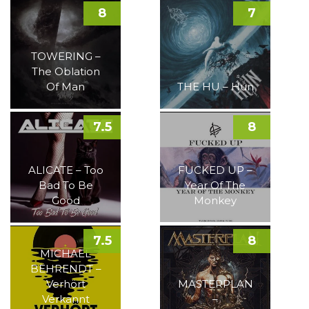
8
7
TOWERING –
The Oblation
Of Man
THE HU – Hun
7.5
8
ALICATE – Too
FUCKED UP –
Bad To Be
Year Of The
Good
Monkey
7.5
8
MICHAEL
BEHRENDT –
Verhört
MASTERPLAN
Verkannt
–