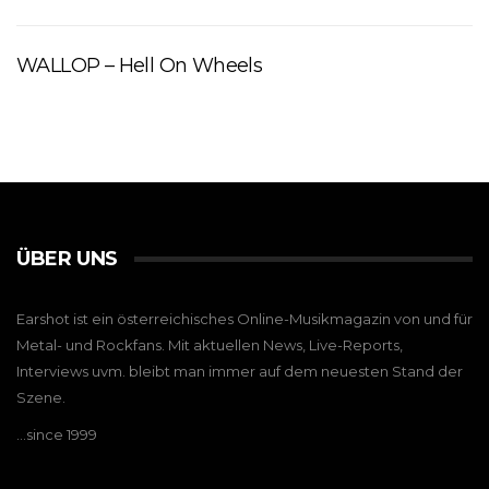
WALLOP – Hell On Wheels
ÜBER UNS
Earshot ist ein österreichisches Online-Musikmagazin von und für
Metal- und Rockfans. Mit aktuellen News, Live-Reports,
Interviews uvm. bleibt man immer auf dem neuesten Stand der
Szene.
…since 1999