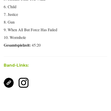
6. Child
7. Justice
8. Gun
9. When All But Force Has Failed
10. Wormhole
Gesamtspielzeit:
45:20
Band-Links: