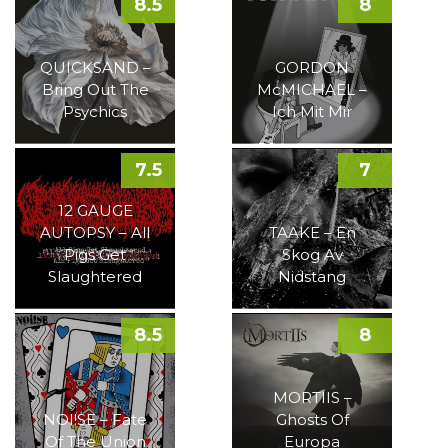
8.5
8
QUICKSAND –
GORDON
Bring Out The
McMICHAEL –
Psychics
Ich Mit Mir
7.5
7
12 GAUGE
AUTOPSY – All
TAAKE – En
Pigs Get
Skog Av
Slaughtered
Nidstang
8.5
8
MORTIIS –
NOI!SE – Fate
Ghosts Of
Of The Union
Europa