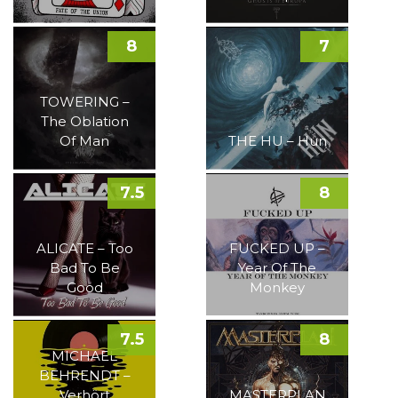
8
7
TOWERING –
The Oblation
Of Man
THE HU – Hun
7.5
8
ALICATE – Too
FUCKED UP –
Bad To Be
Year Of The
Good
Monkey
7.5
8
MICHAEL
BEHRENDT –
Verhört
MASTERPLAN