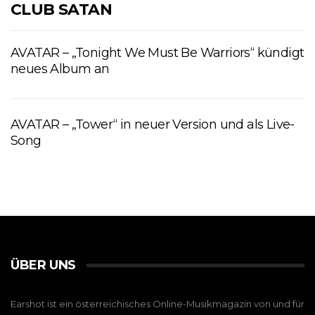
CLUB SATAN
AVATAR – „Tonight We Must Be Warriors“ kündigt
neues Album an
AVATAR – „Tower“ in neuer Version und als Live-
Song
ÜBER UNS
Earshot ist ein österreichisches Online-Musikmagazin von und für