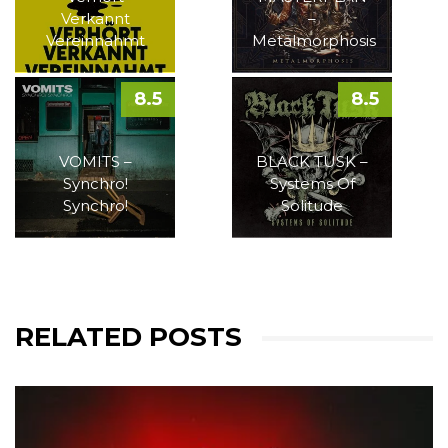
Verkannt
–
Vereinnahmt
Metalmorphosis
8.5
8.5
VOMITS –
BLACK TUSK –
Synchro!
Systems Of
Synchro!
Solitude
RELATED POSTS