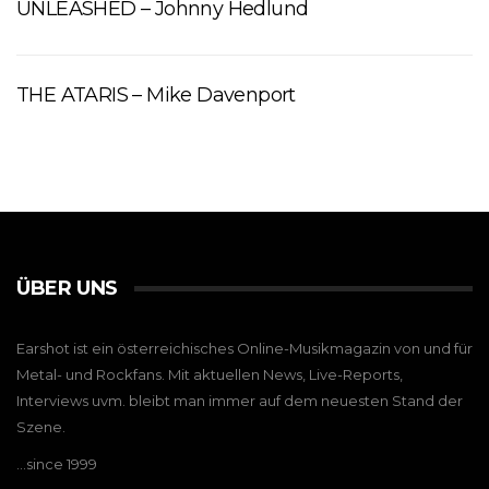
UNLEASHED – Johnny Hedlund
THE ATARIS – Mike Davenport
ÜBER UNS
Earshot ist ein österreichisches Online-Musikmagazin von und für
Metal- und Rockfans. Mit aktuellen News, Live-Reports,
Interviews uvm. bleibt man immer auf dem neuesten Stand der
Szene.
…since 1999