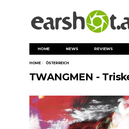
HOME
NEWS
REVIEWS
HOME
ÖSTERREICH
TWANGMEN - Triske