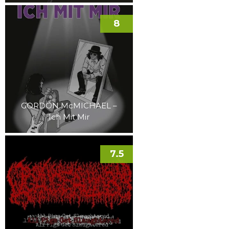
8
GORDON McMICHAEL –
Ich Mit Mir
7.5