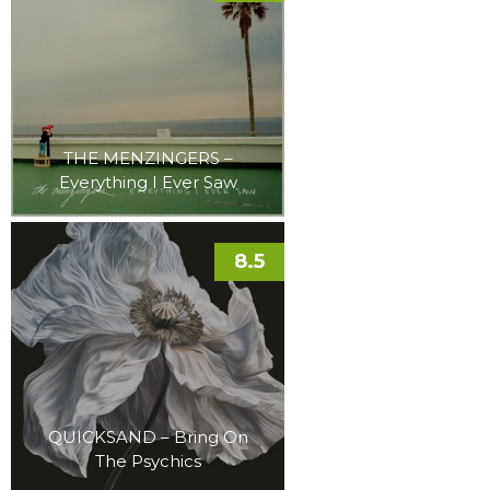
THE MENZINGERS –
Everything I Ever Saw
8.5
QUICKSAND – Bring On
The Psychics