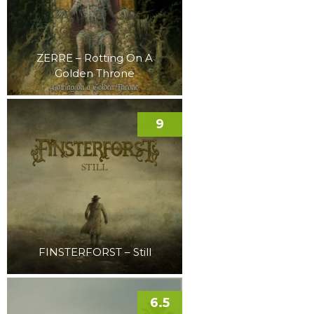
ZERRE – Rotting On A
Golden Throne
9
FINSTERFORST – Still
6.5