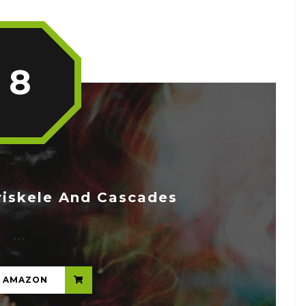
8
iskele And Cascades
...
N AMAZON