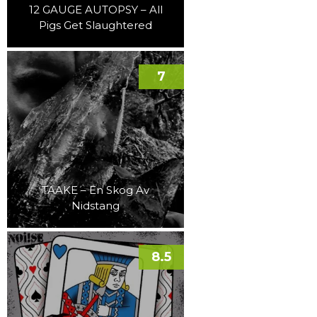
12 GAUGE AUTOPSY – All
Pigs Get Slaughtered
7
TAAKE – En Skog Av
Nidstang
8.5