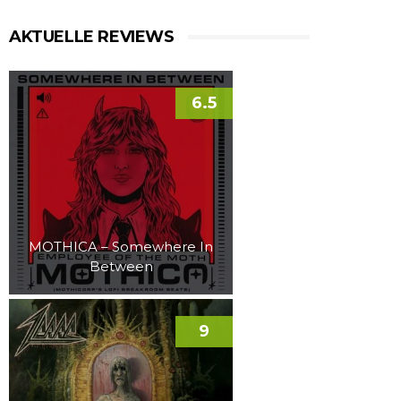
AKTUELLE REVIEWS
6.5
MOTHICA – Somewhere In
Between
9