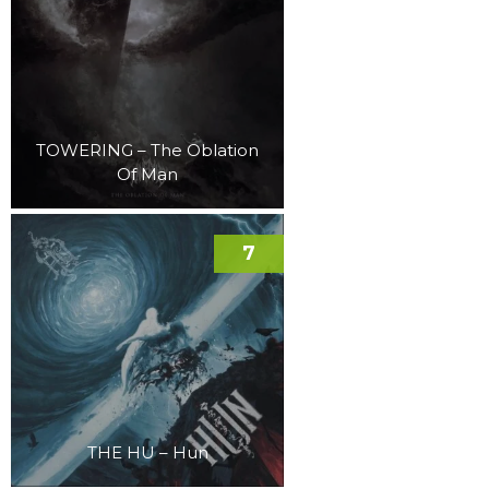
TOWERING – The Oblation
Of Man
7
THE HU – Hun