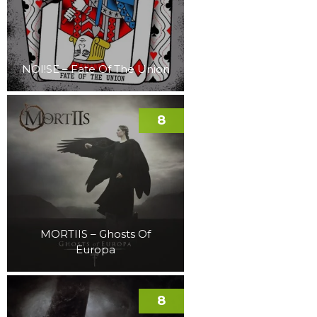
NOI!SE – Fate Of The Union
8
MORTIIS – Ghosts Of
Europa
8