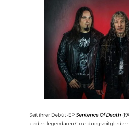
Seit ihrer Debüt-EP
Sentence Of Death
(19
beiden legendären Gründungsmitgliedern, 