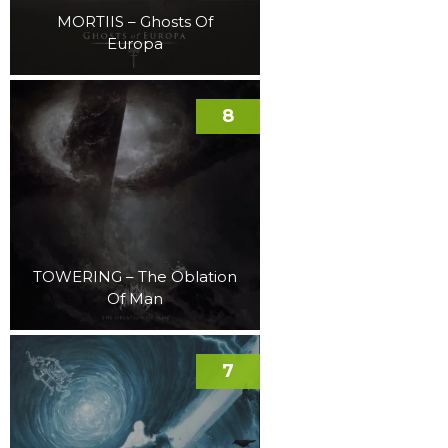
MORTIIS – Ghosts Of
Europa
8
TOWERING – The Oblation
Of Man
7