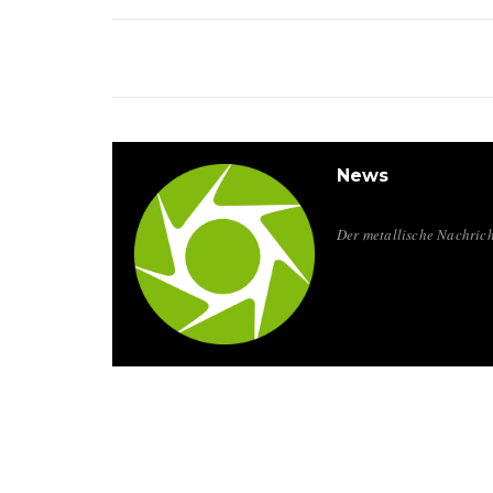
News
Der metallische Nachrich