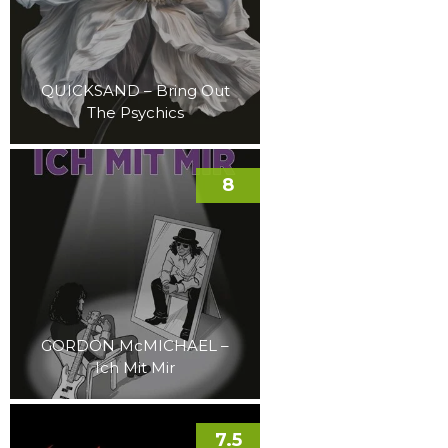
QUICKSAND – Bring Out
The Psychics
8
GORDON McMICHAEL –
Ich Mit Mir
7.5