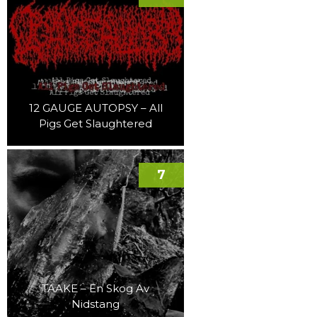
12 GAUGE AUTOPSY – All
Pigs Get Slaughtered
7
TAAKE – En Skog Av
Nidstang