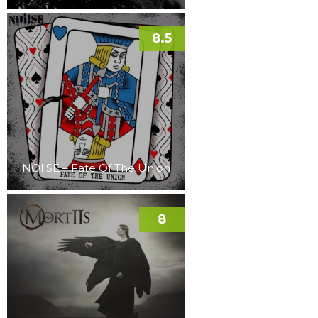
8.5
NOI!SE – Fate Of The Union
8