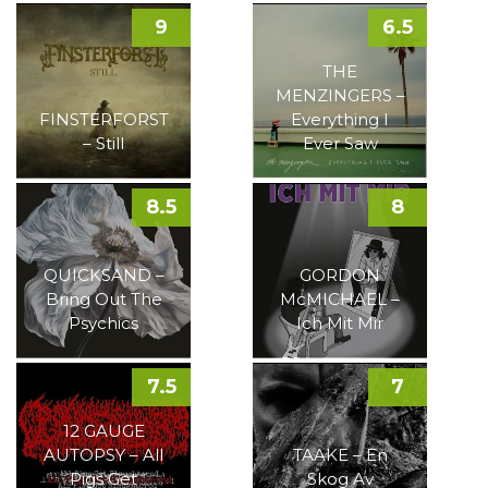
9
6.5
THE
MENZINGERS –
FINSTERFORST
Everything I
– Still
Ever Saw
8.5
8
QUICKSAND –
GORDON
Bring Out The
McMICHAEL –
Psychics
Ich Mit Mir
7.5
7
12 GAUGE
AUTOPSY – All
TAAKE – En
Pigs Get
Skog Av