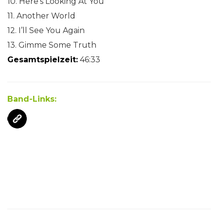
10. Here’s Looking At You
11. Another World
12. I’ll See You Again
13. Gimme Some Truth
Gesamtspielzeit:
46:33
Band-Links: