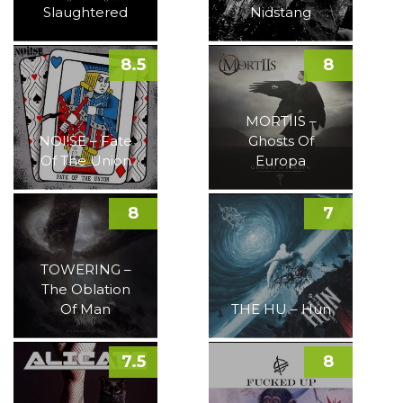
Slaughtered
Nidstang
8.5
8
MORTIIS –
NOI!SE – Fate
Ghosts Of
Of The Union
Europa
8
7
TOWERING –
The Oblation
Of Man
THE HU – Hun
7.5
8