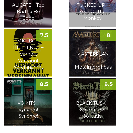
ALICATE – Too
FUCKED UP –
Bad To Be
Year Of The
Good
Monkey
7.5
8
MICHAEL
BEHRENDT –
Verhört
MASTERPLAN
Verkannt
–
Vereinnahmt
Metalmorphosis
8.5
8.5
VOMITS –
BLACK TUSK –
Synchro!
Systems Of
Synchro!
Solitude