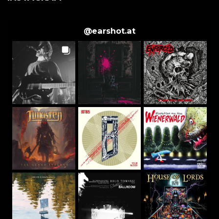
@
earshot.at