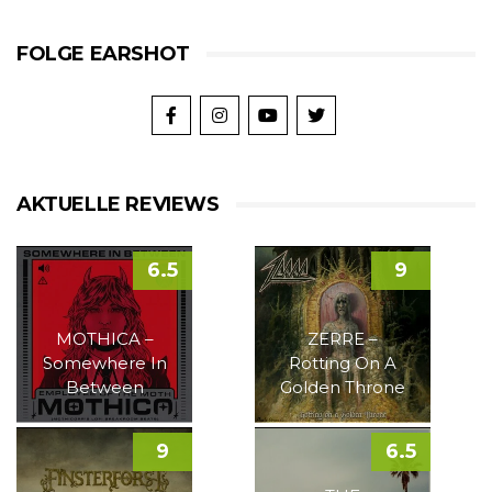
FOLGE EARSHOT
AKTUELLE REVIEWS
6.5
9
MOTHICA –
ZERRE –
Somewhere In
Rotting On A
Between
Golden Throne
9
6.5