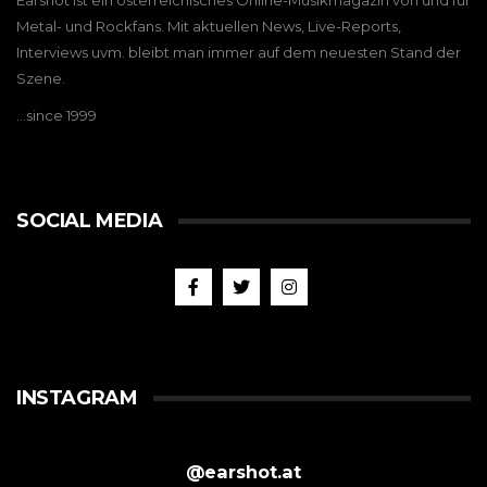
Earshot ist ein österreichisches Online-Musikmagazin von und für
Metal- und Rockfans. Mit aktuellen News, Live-Reports,
Interviews uvm. bleibt man immer auf dem neuesten Stand der
Szene.
…since 1999
SOCIAL MEDIA
INSTAGRAM
@
earshot.at