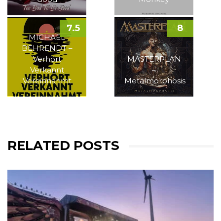
7.5
8
MICHAEL
BEHRENDT –
Verhört
MASTERPLAN
Verkannt
–
Vereinnahmt
Metalmorphosis
RELATED POSTS