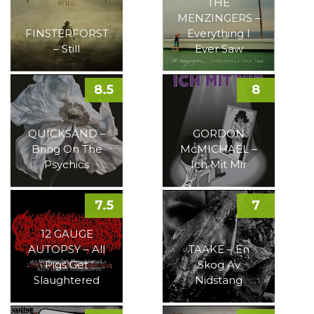
THE
MENZINGERS –
FINSTERFORST
Everything I
– Still
Ever Saw
8.5
8
QUICKSAND –
GORDON
Bring On The
McMICHAEL –
Psychics
Ich Mit Mir
7.5
7
12 GAUGE
AUTOPSY – All
TAAKE – En
Pigs Get
Skog Av
Slaughtered
Nidstang