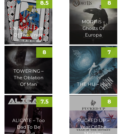
8.5
8
MORTIIS –
NOI!SE – Fate
Ghosts Of
Of The Union
Europa
8
7
TOWERING –
The Oblation
Of Man
THE HU – Hun
7.5
8
ALICATE – Too
FUCKED UP –
Bad To Be
Year Of The
Good
Monkey