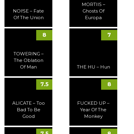
MORTIIS –
NOI!SE – Fate
Ghosts Of
Of The Union
Europa
8
7
TOWERING –
The Oblation
Of Man
THE HU – Hun
7.5
8
ALICATE – Too
FUCKED UP –
Bad To Be
Year Of The
Good
Monkey
7.5
8