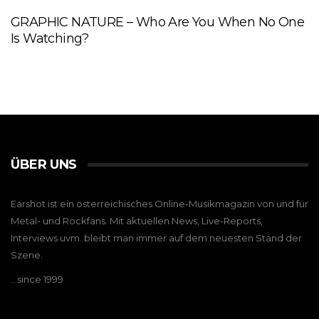
GRAPHIC NATURE – Who Are You When No One
Is Watching?
ÜBER UNS
Earshot ist ein österreichisches Online-Musikmagazin von und für
Metal- und Rockfans. Mit aktuellen News, Live-Reports,
Interviews uvm. bleibt man immer auf dem neuesten Stand der
Szene.
…since 1999