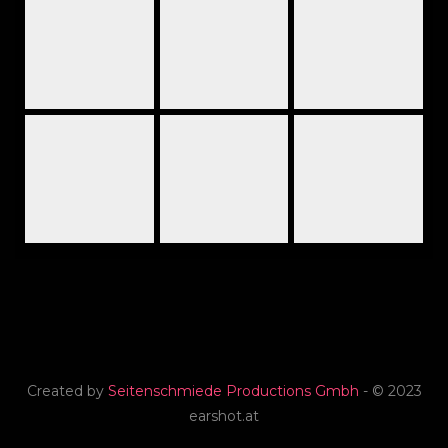
Created by
Seitenschmiede Productions Gmbh
- © 2023
earshot.at