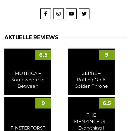
AKTUELLE REVIEWS
6.5
9
MOTHICA –
ZERRE –
Somewhere In
Rotting On A
Between
Golden Throne
9
6.5
THE
MENZINGERS –
FINSTERFORST
Everything I