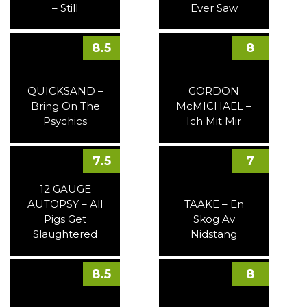
– Still
Ever Saw
8.5
8
QUICKSAND –
GORDON
Bring On The
McMICHAEL –
Psychics
Ich Mit Mir
7.5
7
12 GAUGE
AUTOPSY – All
TAAKE – En
Pigs Get
Skog Av
Slaughtered
Nidstang
8.5
8