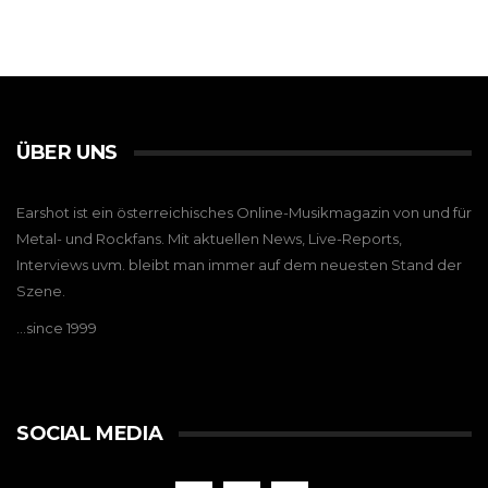
ÜBER UNS
Earshot ist ein österreichisches Online-Musikmagazin von und für
Metal- und Rockfans. Mit aktuellen News, Live-Reports,
Interviews uvm. bleibt man immer auf dem neuesten Stand der
Szene.
…since 1999
SOCIAL MEDIA