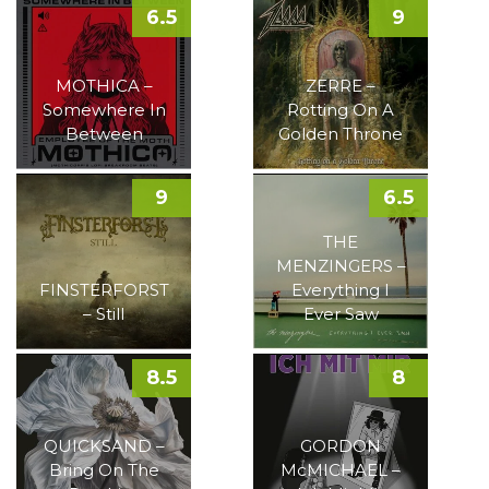
6.5
9
MOTHICA –
ZERRE –
Somewhere In
Rotting On A
Between
Golden Throne
9
6.5
THE
MENZINGERS –
FINSTERFORST
Everything I
– Still
Ever Saw
8.5
8
QUICKSAND –
GORDON
Bring On The
McMICHAEL –