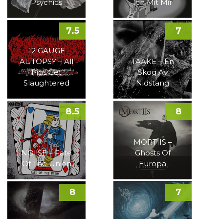
Psychics
Ich Mit Mir
7.5
7
12 GAUGE
AUTOPSY – All
TAAKE – En
Pigs Get
Skog Av
Slaughtered
Nidstang
8.5
8
MORTIIS –
NOI!SE – Fate
Ghosts Of
Of The Union
Europa
8
7