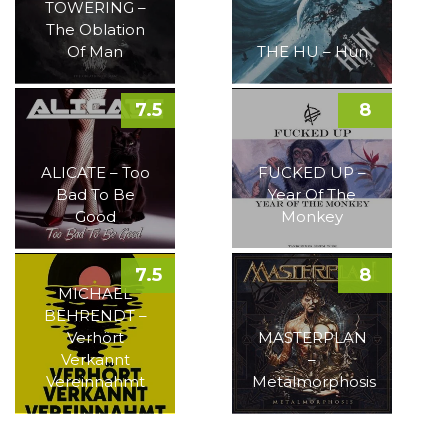
TOWERING –
The Oblation
Of Man
THE HU – Hun
7.5
8
ALICATE – Too
FUCKED UP –
Bad To Be
Year Of The
Good
Monkey
7.5
8
MICHAEL
BEHRENDT –
Verhört
MASTERPLAN
Verkannt
–
Vereinnahmt
Metalmorphosis