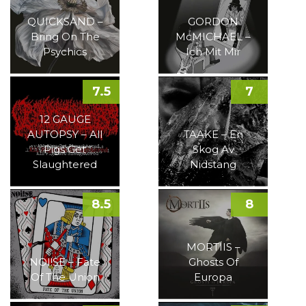
QUICKSAND –
GORDON
Bring On The
McMICHAEL –
Psychics
Ich Mit Mir
7.5
7
12 GAUGE
AUTOPSY – All
TAAKE – En
Pigs Get
Skog Av
Slaughtered
Nidstang
8.5
8
MORTIIS –
NOI!SE – Fate
Ghosts Of
Of The Union
Europa