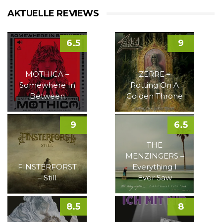
AKTUELLE REVIEWS
6.5
9
MOTHICA –
ZERRE –
Somewhere In
Rotting On A
Between
Golden Throne
9
6.5
THE
MENZINGERS –
FINSTERFORST
Everything I
– Still
Ever Saw
8.5
8