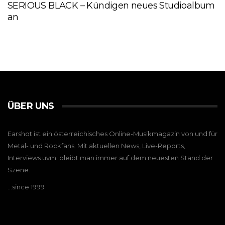
SERIOUS BLACK – Kündigen neues Studioalbum
an
ÜBER UNS
Earshot ist ein österreichisches Online-Musikmagazin von und für
Metal- und Rockfans. Mit aktuellen News, Live-Reports,
Interviews uvm. bleibt man immer auf dem neuesten Stand der
Szene.
…since 1999