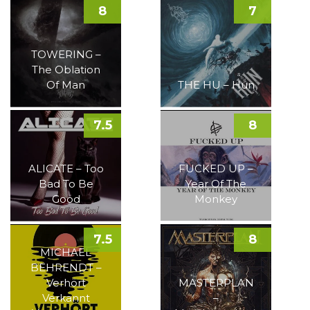
8
7
TOWERING –
The Oblation
Of Man
THE HU – Hun
7.5
8
ALICATE – Too
FUCKED UP –
Bad To Be
Year Of The
Good
Monkey
7.5
8
MICHAEL
BEHRENDT –
Verhört
MASTERPLAN
Verkannt
–