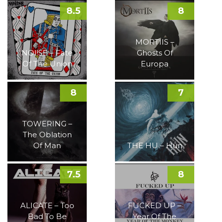
8.5
8
MORTIIS –
NOI!SE – Fate
Ghosts Of
Of The Union
Europa
8
7
TOWERING –
The Oblation
Of Man
THE HU – Hun
7.5
8
ALICATE – Too
FUCKED UP –
Bad To Be
Year Of The