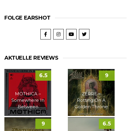
FOLGE EARSHOT
AKTUELLE REVIEWS
6.5
9
MOTHICA –
ZERRE –
Somewhere In
Rotting On A
Between
Golden Throne
9
6.5