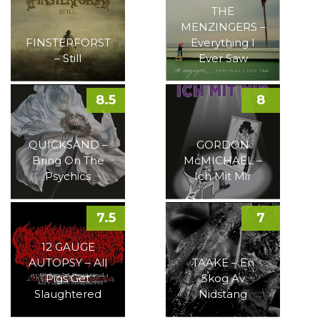
THE
MENZINGERS –
FINSTERFORST
Everything I
– Still
Ever Saw
8.5
8
QUICKSAND –
GORDON
Bring On The
McMICHAEL –
Psychics
Ich Mit Mir
7.5
7
12 GAUGE
AUTOPSY – All
TAAKE – En
Pigs Get
Skog Av
Slaughtered
Nidstang