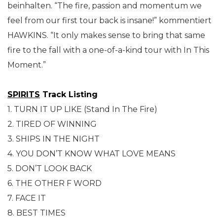
beinhalten. “The fire, passion and momentum we
feel from our first tour back is insane!” kommentiert
HAWKINS. “It only makes sense to bring that same
fire to the fall with a one-of-a-kind tour with In This
Moment.”
SPIRITS
Track Listing
1. TURN IT UP LIKE (Stand In The Fire)
2. TIRED OF WINNING
3. SHIPS IN THE NIGHT
4. YOU DON’T KNOW WHAT LOVE MEANS
5. DON’T LOOK BACK
6. THE OTHER F WORD
7. FACE IT
8. BEST TIMES