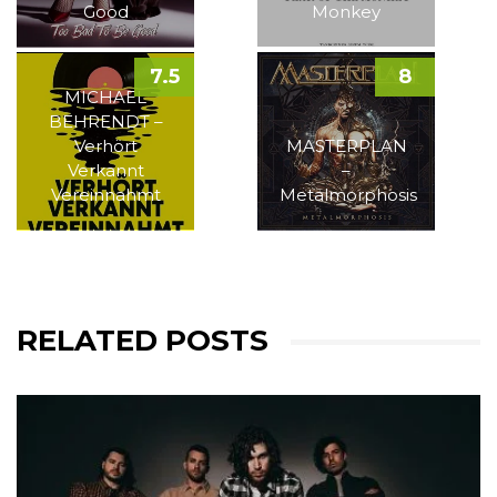
Good
Monkey
7.5
8
MICHAEL
BEHRENDT –
Verhört
MASTERPLAN
Verkannt
–
Vereinnahmt
Metalmorphosis
RELATED POSTS