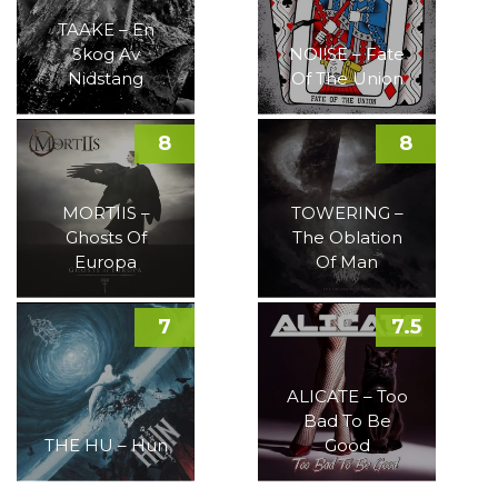
TAAKE – En
Skog Av
NOI!SE – Fate
Nidstang
Of The Union
8
8
MORTIIS –
TOWERING –
Ghosts Of
The Oblation
Europa
Of Man
7
7.5
ALICATE – Too
Bad To Be
THE HU – Hun
Good