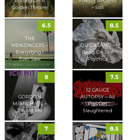
Rotting On A
FINSTERFORST
Golden Throne
– Still
6.5
8.5
THE
MENZINGERS –
QUICKSAND –
Everything I
Bring On The
Ever Saw
Psychics
8
7.5
12 GAUGE
GORDON
AUTOPSY – All
McMICHAEL –
Pigs Get
Ich Mit Mir
Slaughtered
7
8.5