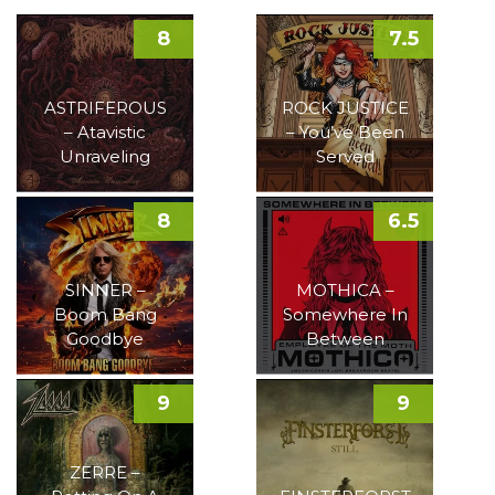
8
7.5
ASTRIFEROUS
ROCK JUSTICE
– Atavistic
– You’ve Been
Unraveling
Served
8
6.5
SINNER –
MOTHICA –
Boom Bang
Somewhere In
Goodbye
Between
9
9
ZERRE –