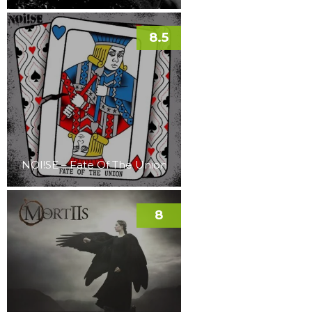
8.5
NOI!SE – Fate Of The Union
8