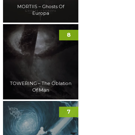
MORTIIS – Ghosts Of
Europa
8
TOWERING – The Oblation
Of Man
7