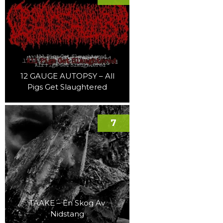
12 GAUGE AUTOPSY – All
Pigs Get Slaughtered
7
TAAKE – En Skog Av
Nidstang