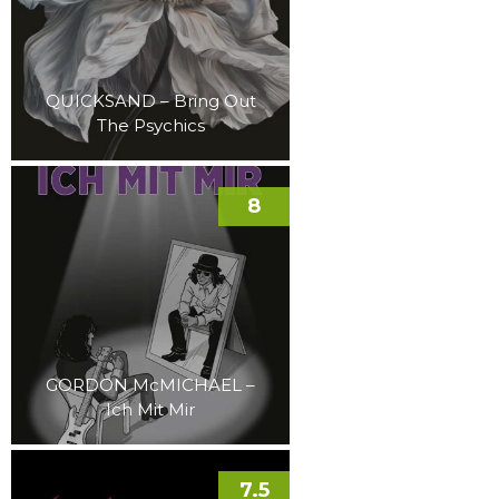
QUICKSAND – Bring Out
The Psychics
8
GORDON McMICHAEL –
Ich Mit Mir
7.5