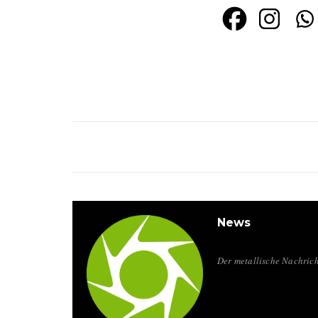
News
Der metallische Nachrich