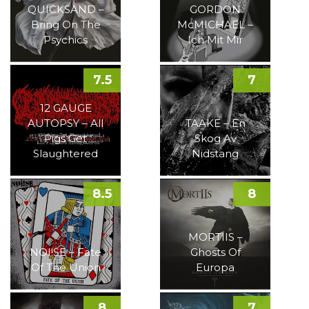
QUICKSAND –
GORDON
Bring On The
McMICHAEL –
Psychics
Ich Mit Mir
7.5
7
12 GAUGE
AUTOPSY – All
TAAKE – En
Pigs Get
Skog Av
Slaughtered
Nidstang
8.5
8
MORTIIS –
NOI!SE – Fate
Ghosts Of
Of The Union
Europa
8
7