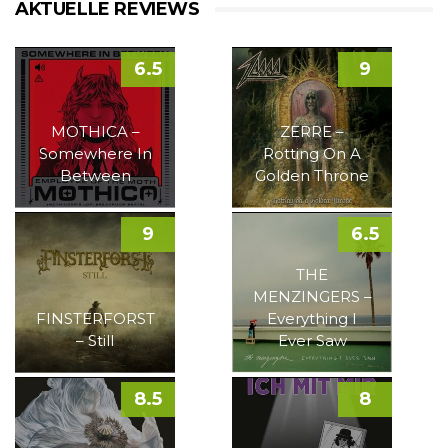
AKTUELLE REVIEWS
6.5
9
MOTHICA –
ZERRE –
Somewhere In
Rotting On A
Between
Golden Throne
9
6.5
THE
MENZINGERS –
FINSTERFORST
Everything I
– Still
Ever Saw
8.5
8