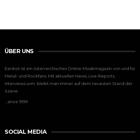
ÜBER UNS
Earshot ist ein österreichisches Online-Musikmagazin von und für
Metal- und Rockfans. Mit aktuellen News, Live-Reports,
Interviews uvm. bleibt man immer auf dem neuesten Stand der
Szene.
…since 1999
SOCIAL MEDIA