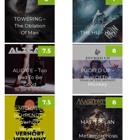
TOWERING –
The Oblation
Of Man
THE HU – Hun
7.5
8
ALICATE – Too
FUCKED UP –
Bad To Be
Year Of The
Good
Monkey
7.5
8
MICHAEL
BEHRENDT –
Verhört
MASTERPLAN
Verkannt
–
Vereinnahmt
Metalmorphosis