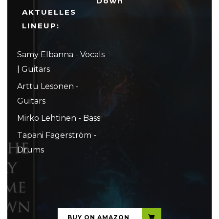
Down
AKTUELLES
LINEUP:
Samy Elbanna - Vocals
| Guitars
Arttu Lesonen -
Guitars
Mirko Lehtinen - Bass
Tapani Fagerström -
Drums
...
BUY ON AMAZON