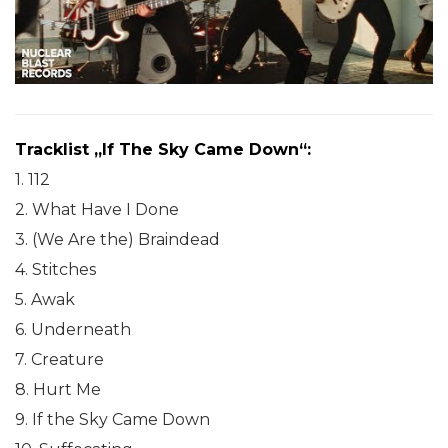
Tracklist „If The Sky Came Down“:
1. 112
2. What Have I Done
3. (We Are the) Braindead
4. Stitches
5. Awak
6. Underneath
7. Creature
8. Hurt Me
9. If the Sky Came Down