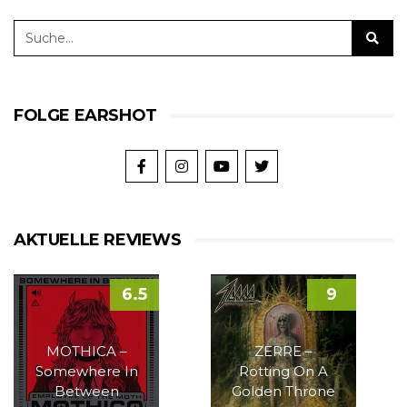
FOLGE EARSHOT
AKTUELLE REVIEWS
6.5
9
MOTHICA –
ZERRE –
Somewhere In
Rotting On A
Between
Golden Throne