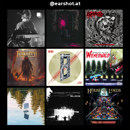
@
earshot.at