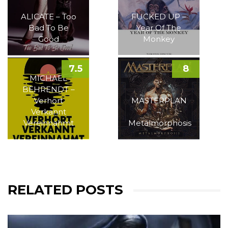
ALICATE – Too
FUCKED UP –
Bad To Be
Year Of The
Good
Monkey
7.5
8
MICHAEL
BEHRENDT –
Verhört
MASTERPLAN
Verkannt
–
Vereinnahmt
Metalmorphosis
RELATED POSTS