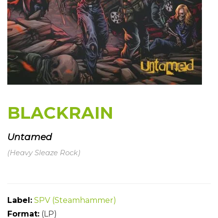
BLACKRAIN
Untamed
(Heavy Sleaze Rock)
Label:
SPV (Steamhammer)
Format:
(LP)