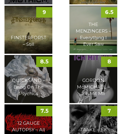
9
6.5
THE
MENZINGERS –
FINSTERFORST
Everything I
– Still
Ever Saw
8.5
8
QUICKSAND –
GORDON
Bring On The
McMICHAEL –
Psychics
Ich Mit Mir
7.5
7
12 GAUGE
AUTOPSY – All
TAAKE – En