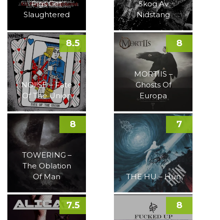
Pigs Get
Skog Av
Slaughtered
Nidstang
8.5
8
MORTIIS –
NOI!SE – Fate
Ghosts Of
Of The Union
Europa
8
7
TOWERING –
The Oblation
Of Man
THE HU – Hun
7.5
8