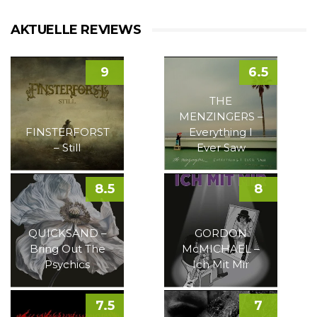
AKTUELLE REVIEWS
9
6.5
THE
MENZINGERS –
FINSTERFORST
Everything I
– Still
Ever Saw
8.5
8
QUICKSAND –
GORDON
Bring Out The
McMICHAEL –
Psychics
Ich Mit Mir
7.5
7