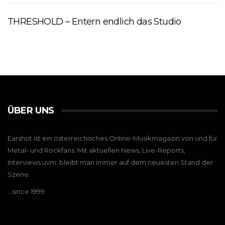
THRESHOLD – Entern endlich das Studio
ÜBER UNS
Earshot ist ein österreichisches Online-Musikmagazin von und für
Metal- und Rockfans. Mit aktuellen News, Live-Reports,
Interviews uvm. bleibt man immer auf dem neuesten Stand der
Szene.
…since 1999