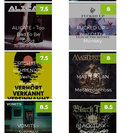
7.5
8
ALICATE – Too
FUCKED UP –
Bad To Be
Year Of The
Good
Monkey
7.5
8
MICHAEL
BEHRENDT –
Verhört
MASTERPLAN
Verkannt
–
Vereinnahmt
Metalmorphosis
8.5
8.5
VOMITS –
BLACK TUSK –
Synchro!
Systems Of