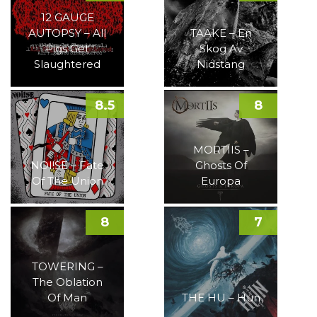
12 GAUGE
AUTOPSY – All
TAAKE – En
Pigs Get
Skog Av
Slaughtered
Nidstang
8.5
8
MORTIIS –
NOI!SE – Fate
Ghosts Of
Of The Union
Europa
8
7
TOWERING –
The Oblation
Of Man
THE HU – Hun