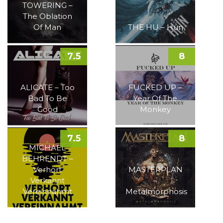
TOWERING –
The Oblation
Of Man
THE HU – Hun
7.5
8
ALICATE – Too
FUCKED UP –
Bad To Be
Year Of The
Good
Monkey
7.5
8
MICHAEL
BEHRENDT –
Verhört
MASTERPLAN
Verkannt
–
Vereinnahmt
Metalmorphosis