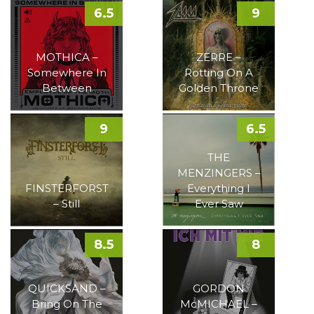
6.5
9
MOTHICA –
ZERRE –
Somewhere In
Rotting On A
Between
Golden Throne
9
6.5
THE
MENZINGERS –
FINSTERFORST
Everything I
– Still
Ever Saw
8.5
8
QUICKSAND –
GORDON
Bring On The
McMICHAEL –