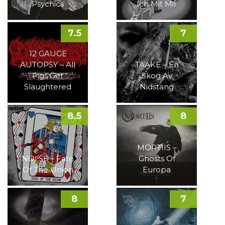
Psychics
Ich Mit Mir
7.5
7
12 GAUGE
AUTOPSY – All
TAAKE – En
Pigs Get
Skog Av
Slaughtered
Nidstang
8.5
8
MORTIIS –
NOI!SE – Fate
Ghosts Of
Of The Union
Europa
8
7