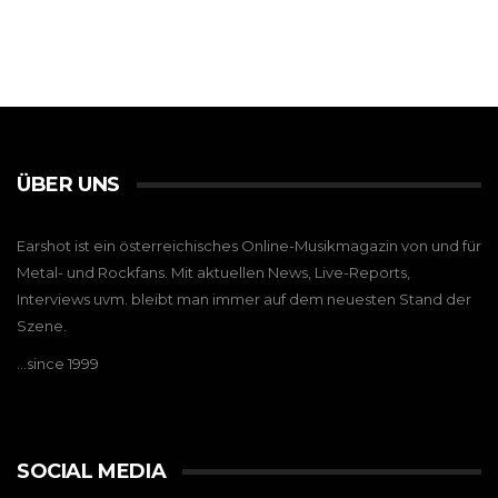
ÜBER UNS
Earshot ist ein österreichisches Online-Musikmagazin von und für
Metal- und Rockfans. Mit aktuellen News, Live-Reports,
Interviews uvm. bleibt man immer auf dem neuesten Stand der
Szene.
…since 1999
SOCIAL MEDIA