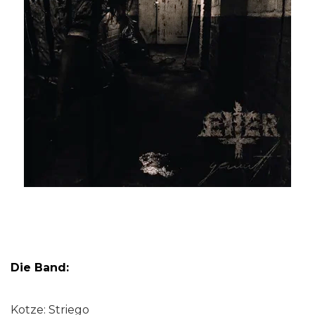
Die Band:
Kotze: Striego