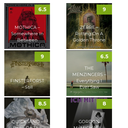
6.5
9
MOTHICA –
ZERRE –
Somewhere In
Rotting On A
Between
Golden Throne
9
6.5
THE
MENZINGERS –
FINSTERFORST
Everything I
– Still
Ever Saw
8.5
8
QUICKSAND –
GORDON
Bring On The
McMICHAEL –