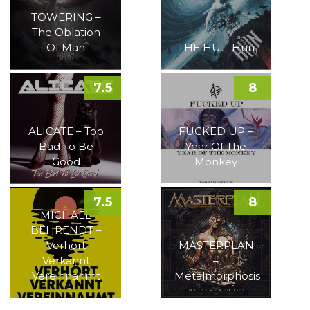
TOWERING –
The Oblation
Of Man
THE HU – Hun
7.5
8
ALICATE – Too
FUCKED UP –
Bad To Be
Year Of The
Good
Monkey
7.5
8
MICHAEL
BEHRENDT –
Verhört
MASTERPLAN
Verkannt
–
Vereinnahmt
Metalmorphosis