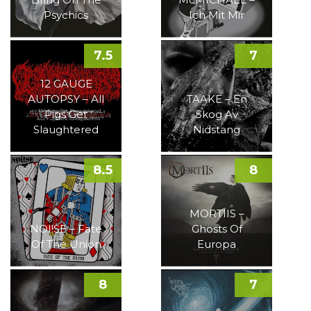
Psychics
Ich Mit Mir
7.5
7
12 GAUGE
AUTOPSY – All
TAAKE – En
Pigs Get
Skog Av
Slaughtered
Nidstang
8.5
8
MORTIIS –
NOI!SE – Fate
Ghosts Of
Of The Union
Europa
8
7