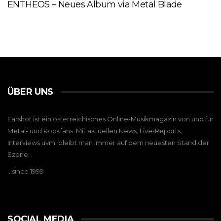
ENTHEOS – Neues Album via Metal Blade
ÜBER UNS
Earshot ist ein österreichisches Online-Musikmagazin von und für
Metal- und Rockfans. Mit aktuellen News, Live-Reports,
Interviews uvm. bleibt man immer auf dem neuesten Stand der
Szene.
…since 1999
SOCIAL MEDIA