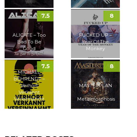
7.5
8
ALICATE – Too
FUCKED UP –
Bad To Be
Year Of The
Good
Monkey
7.5
8
MICHAEL
BEHRENDT –
Verhört
MASTERPLAN
Verkannt
–
Vereinnahmt
Metalmorphosis