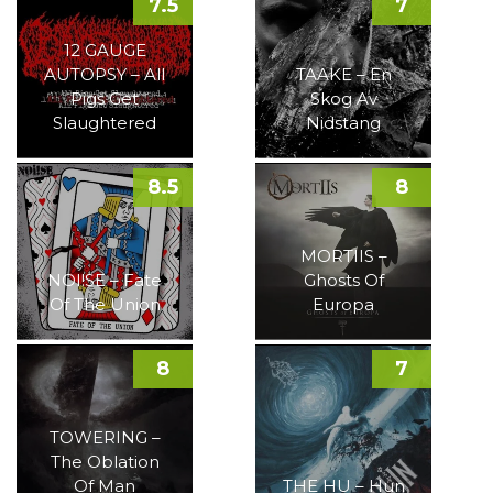
7.5
7
12 GAUGE
AUTOPSY – All
TAAKE – En
Pigs Get
Skog Av
Slaughtered
Nidstang
8.5
8
MORTIIS –
NOI!SE – Fate
Ghosts Of
Of The Union
Europa
8
7
TOWERING –
The Oblation
Of Man
THE HU – Hun