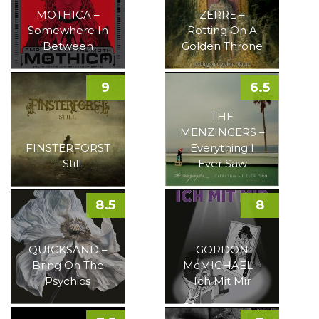
MOTHICA –
ZERRE –
Somewhere In
Rotting On A
Between
Golden Throne
9
6.5
THE
MENZINGERS –
FINSTERFORST
Everything I
– Still
Ever Saw
8.5
8
QUICKSAND –
GORDON
Bring On The
McMICHAEL –
Psychics
Ich Mit Mir