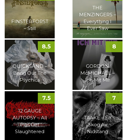
THE
MENZINGERS –
FINSTERFORST
Everything I
– Still
Ever Saw
8.5
8
QUICKSAND –
GORDON
Bring Out The
McMICHAEL –
Psychics
Ich Mit Mir
7.5
7
12 GAUGE
AUTOPSY – All
TAAKE – En
Pigs Get
Skog Av
Slaughtered
Nidstang