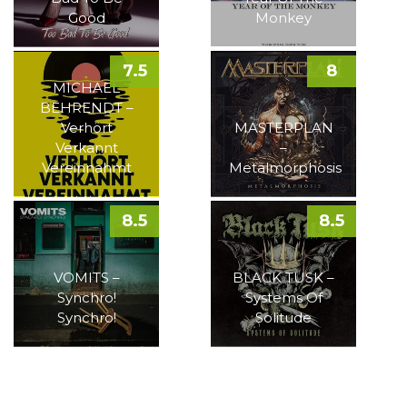
Good
Monkey
7.5
8
MICHAEL
BEHRENDT –
Verhört
MASTERPLAN
Verkannt
–
Vereinnahmt
Metalmorphosis
8.5
8.5
VOMITS –
BLACK TUSK –
Synchro!
Systems Of
Synchro!
Solitude