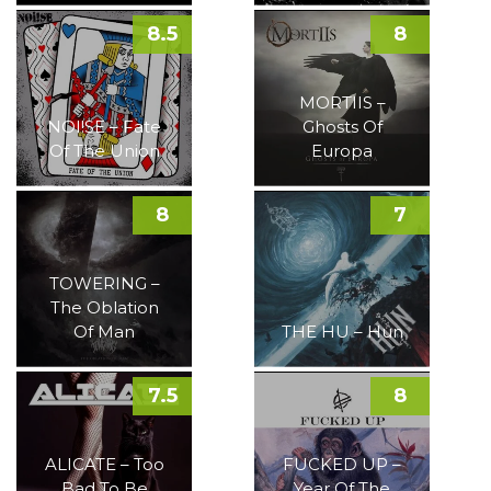
8.5
8
MORTIIS –
NOI!SE – Fate
Ghosts Of
Of The Union
Europa
8
7
TOWERING –
The Oblation
Of Man
THE HU – Hun
7.5
8
ALICATE – Too
FUCKED UP –
Bad To Be
Year Of The