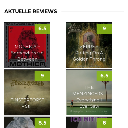
AKTUELLE REVIEWS
6.5
9
MOTHICA –
ZERRE –
Somewhere In
Rotting On A
Between
Golden Throne
9
6.5
THE
MENZINGERS –
FINSTERFORST
Everything I
– Still
Ever Saw
8.5
8