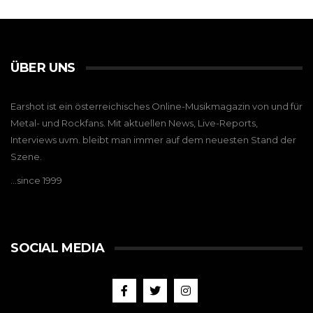
ÜBER UNS
Earshot ist ein österreichisches Online-Musikmagazin von und für
Metal- und Rockfans. Mit aktuellen News, Live-Reports,
Interviews uvm. bleibt man immer auf dem neuesten Stand der
Szene.
…since 1999
SOCIAL MEDIA