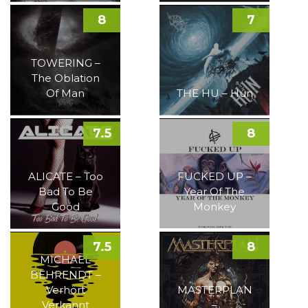
8
7
TOWERING –
The Oblation
Of Man
THE HU – Hun
7.5
8
ALICATE – Too
FUCKED UP –
Bad To Be
Year Of The
Good
Monkey
7.5
8
MICHAEL
BEHRENDT –
Verhört
MASTERPLAN
Verkannt
–