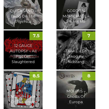
QUICKSAND –
GORDON
Bring On The
McMICHAEL –
Psychics
Ich Mit Mir
7.5
7
12 GAUGE
AUTOPSY – All
TAAKE – En
Pigs Get
Skog Av
Slaughtered
Nidstang
8.5
8
MORTIIS –
NOI!SE – Fate
Ghosts Of
Of The Union
Europa