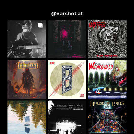
@
earshot.at