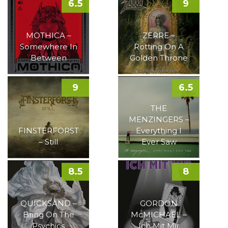
6.5
9
MOTHICA –
ZERRE –
Somewhere In
Rotting On A
Between
Golden Throne
9
6.5
THE
MENZINGERS –
FINSTERFORST
Everything I
– Still
Ever Saw
8.5
8
QUICKSAND –
GORDON
Bring On The
McMICHAEL –
Psychics
Ich Mit Mir