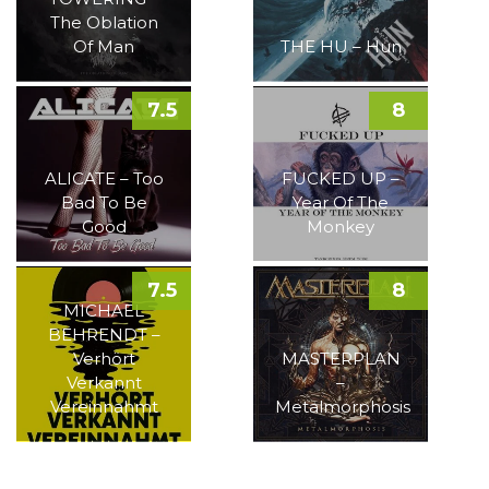
The Oblation
Of Man
THE HU – Hun
7.5
8
ALICATE – Too
FUCKED UP –
Bad To Be
Year Of The
Good
Monkey
7.5
8
MICHAEL
BEHRENDT –
Verhört
MASTERPLAN
Verkannt
–
Vereinnahmt
Metalmorphosis