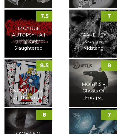
7.5
7
12 GAUGE
AUTOPSY – All
TAAKE – En
Pigs Get
Skog Av
Slaughtered
Nidstang
8.5
8
MORTIIS –
NOI!SE – Fate
Ghosts Of
Of The Union
Europa
8
7
TOWERING –