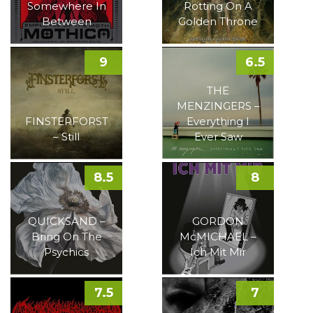
Somewhere In
Rotting On A
Between
Golden Throne
9
6.5
THE
MENZINGERS –
FINSTERFORST
Everything I
– Still
Ever Saw
8.5
8
QUICKSAND –
GORDON
Bring On The
McMICHAEL –
Psychics
Ich Mit Mir
7.5
7