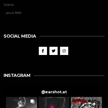
Szene.
…since 1999
SOCIAL MEDIA
INSTAGRAM
@
earshot.at