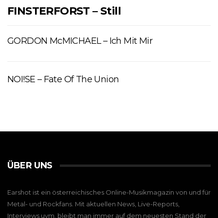
FINSTERFORST – Still
GORDON McMICHAEL – Ich Mit Mir
NOI!SE – Fate Of The Union
ÜBER UNS
Earshot ist ein österreichisches Online-Musikmagazin von und für
Metal- und Rockfans. Mit aktuellen News, Live-Reports,
Interviews uvm. bleibt man immer auf dem neuesten Stand der