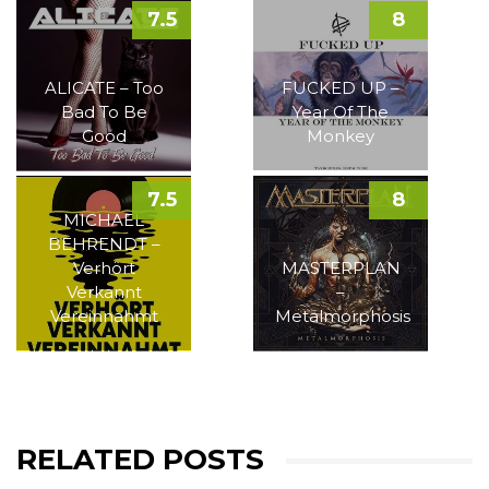
7.5
8
ALICATE – Too
FUCKED UP –
Bad To Be
Year Of The
Good
Monkey
7.5
8
MICHAEL
BEHRENDT –
Verhört
MASTERPLAN
Verkannt
–
Vereinnahmt
Metalmorphosis
RELATED POSTS