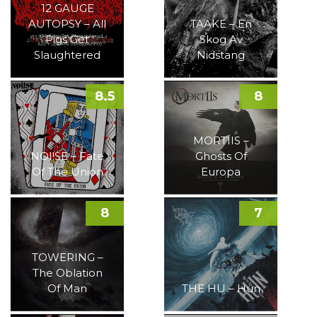
12 GAUGE
AUTOPSY – All
TAAKE – En
Pigs Get
Skog Av
Slaughtered
Nidstang
8.5
8
MORTIIS –
NOI!SE – Fate
Ghosts Of
Of The Union
Europa
8
7
TOWERING –
The Oblation
Of Man
THE HU – Hun