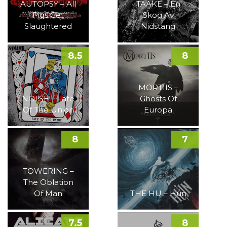
AUTOPSY – All
TAAKE – En
Pigs Get
Skog Av
Slaughtered
Nidstang
8.5
8
MORTIIS –
NOI!SE – Fate
Ghosts Of
Of The Union
Europa
8
7
TOWERING –
The Oblation
Of Man
THE HU – Hun
7.5
8