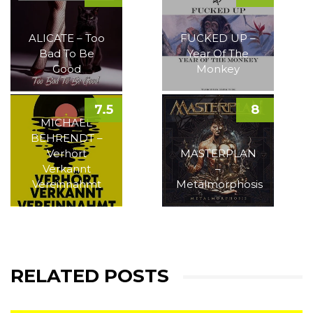
ALICATE – Too
FUCKED UP –
Bad To Be
Year Of The
Good
Monkey
7.5
8
MICHAEL
BEHRENDT –
Verhört
MASTERPLAN
Verkannt
–
Vereinnahmt
Metalmorphosis
RELATED POSTS