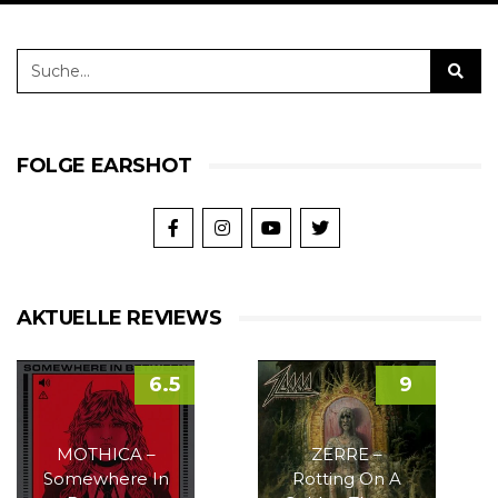
FOLGE EARSHOT
AKTUELLE REVIEWS
6.5
9
MOTHICA –
ZERRE –
Somewhere In
Rotting On A