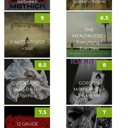
Between
Golden Throne
9
6.5
THE
MENZINGERS –
FINSTERFORST
Everything I
– Still
Ever Saw
8.5
8
QUICKSAND –
GORDON
Bring On The
McMICHAEL –
Psychics
Ich Mit Mir
7.5
7
12 GAUGE