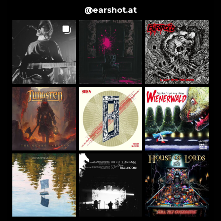
@
earshot.at