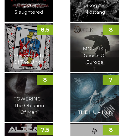
Pigs Get
Skog Av
Slaughtered
Nidstang
8.5
8
MORTIIS –
NOI!SE – Fate
Ghosts Of
Of The Union
Europa
8
7
TOWERING –
The Oblation
Of Man
THE HU – Hun
7.5
8