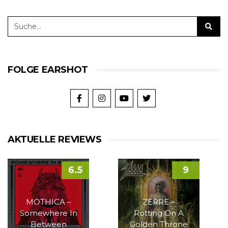
FOLGE EARSHOT
AKTUELLE REVIEWS
6.5
9
MOTHICA –
ZERRE –
Somewhere In
Rotting On A
Between
Golden Throne