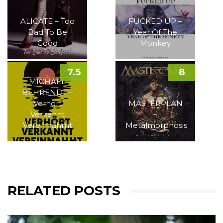
ALICATE – Too
FUCKED UP –
Bad To Be
Year Of The
Good
Monkey
7.5
8
MICHAEL
BEHRENDT –
Verhört
MASTERPLAN
Verkannt
–
Vereinnahmt
Metalmorphosis
RELATED POSTS