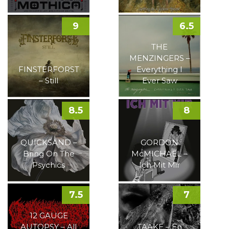
9
6.5
THE
MENZINGERS –
FINSTERFORST
Everything I
– Still
Ever Saw
8.5
8
QUICKSAND –
GORDON
Bring On The
McMICHAEL –
Psychics
Ich Mit Mir
7.5
7
12 GAUGE
AUTOPSY – All
TAAKE – En