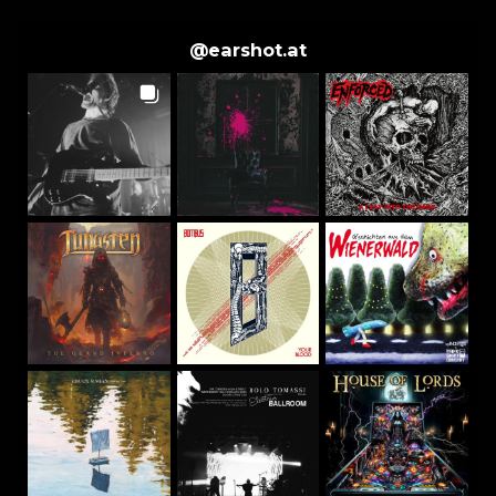
@
earshot.at