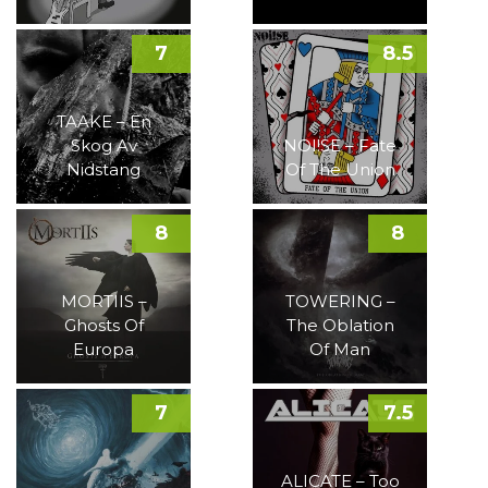
7
8.5
TAAKE – En
Skog Av
NOI!SE – Fate
Nidstang
Of The Union
8
8
MORTIIS –
TOWERING –
Ghosts Of
The Oblation
Europa
Of Man
7
7.5
ALICATE – Too