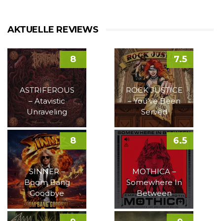
AKTUELLE REVIEWS
8
7.5
ASTRIFEROUS
ROCK JUSTICE
– Atavistic
– You’ve Been
Unraveling
Served
8
6.5
SINNER –
MOTHICA –
Boom Bang
Somewhere In
Goodbye
Between