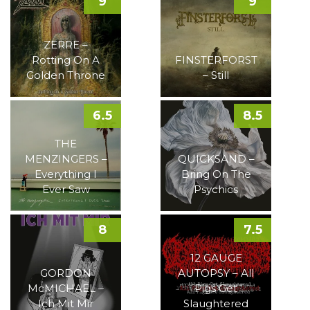
9
9
ZERRE –
Rotting On A
FINSTERFORST
Golden Throne
– Still
6.5
8.5
THE
MENZINGERS –
QUICKSAND –
Everything I
Bring On The
Ever Saw
Psychics
8
7.5
12 GAUGE
GORDON
AUTOPSY – All
McMICHAEL –
Pigs Get
Ich Mit Mir
Slaughtered