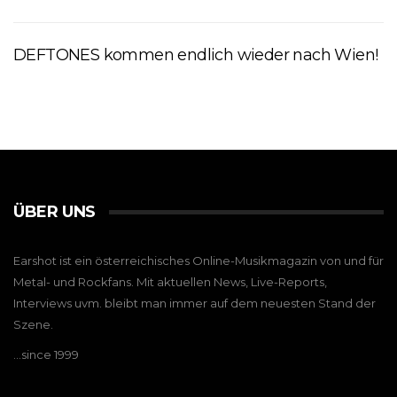
DEFTONES kommen endlich wieder nach Wien!
ÜBER UNS
Earshot ist ein österreichisches Online-Musikmagazin von und für
Metal- und Rockfans. Mit aktuellen News, Live-Reports,
Interviews uvm. bleibt man immer auf dem neuesten Stand der
Szene.
…since 1999