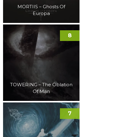
MORTIIS – Ghosts Of
Europa
8
TOWERING – The Oblation
Of Man
7