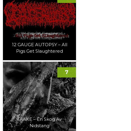
12 GAUGE AUTOPSY – All
Pigs Get Slaughtered
7
TAAKE – En Skog Av
Nidstang