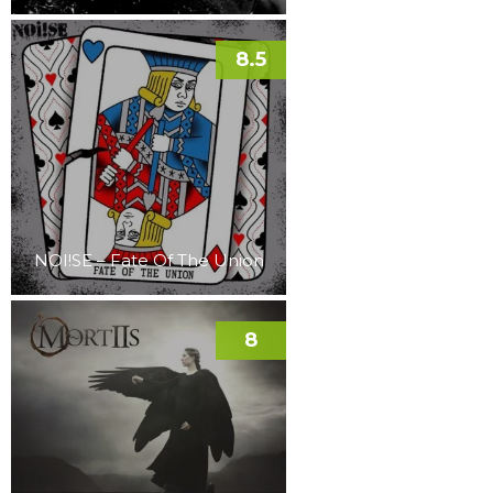
8.5
NOI!SE – Fate Of The Union
8