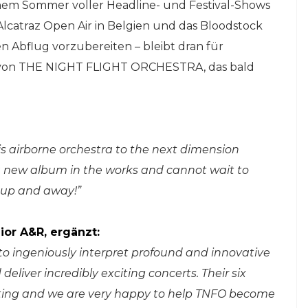
inem Sommer voller Headline- und Festival-Shows
 Alcatraz Open Air in Belgien und das Bloodstock
den Abflug vorzubereiten – bleibt dran für
von THE NIGHT FLIGHT ORCHESTRA, das bald
his airborne orchestra to the next dimension
 new album in the works and cannot wait to
 up and away!”
or A&R, ergänzt:
ingeniously interpret profound and innovative
eliver incredibly exciting concerts. Their six
citing and we are very happy to help TNFO become