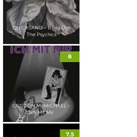
QUICKSAND – Bring Out
The Psychics
8
GORDON McMICHAEL –
Ich Mit Mir
7.5