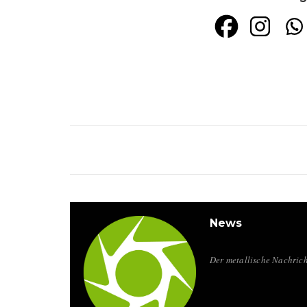
News
Der metallische Nachrich