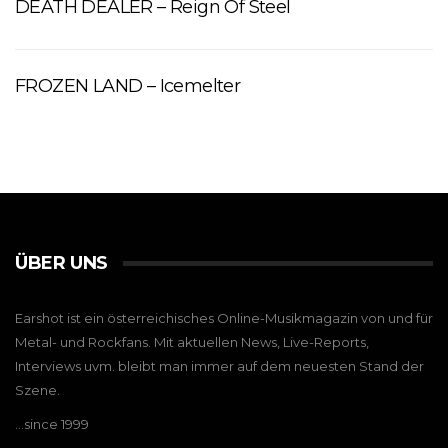
DEATH DEALER – Reign Of Steel
FROZEN LAND – Icemelter
ÜBER UNS
Earshot ist ein österreichisches Online-Musikmagazin von und für
Metal- und Rockfans. Mit aktuellen News, Live-Reports,
Interviews uvm. bleibt man immer auf dem neuesten Stand der
Szene.
…since 1999