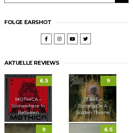
FOLGE EARSHOT
AKTUELLE REVIEWS
6.5
9
MOTHICA –
ZERRE –
Somewhere In
Rotting On A
Between
Golden Throne
9
6.5