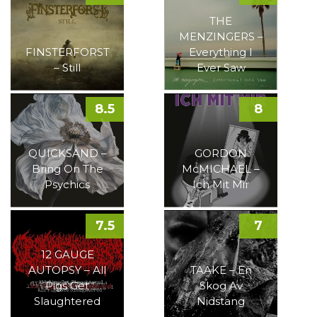
THE
MENZINGERS –
FINSTERFORST
Everything I
– Still
Ever Saw
8.5
8
QUICKSAND –
GORDON
Bring On The
McMICHAEL –
Psychics
Ich Mit Mir
7.5
7
12 GAUGE
AUTOPSY – All
TAAKE – En
Pigs Get
Skog Av
Slaughtered
Nidstang