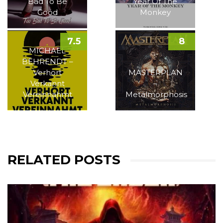
Bad To Be
Year Of The
Good
Monkey
7.5
8
MICHAEL
BEHRENDT –
Verhört
MASTERPLAN
Verkannt
–
Vereinnahmt
Metalmorphosis
RELATED POSTS