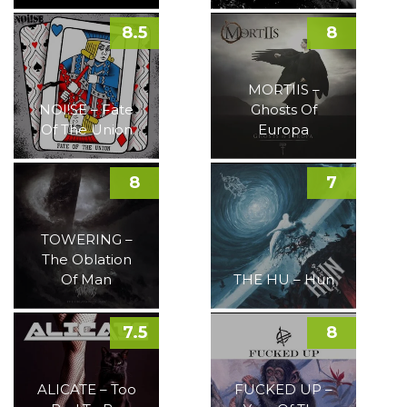
8.5
8
MORTIIS –
NOI!SE – Fate
Ghosts Of
Of The Union
Europa
8
7
TOWERING –
The Oblation
Of Man
THE HU – Hun
7.5
8
ALICATE – Too
FUCKED UP –